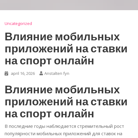
Uncategorized
Влияние мобильных
приложений на ставки
на спорт онлайн
april 16, 2026
Anstalten fyn
Влияние мобильных
приложений на ставки
на спорт онлайн
В последние годы наблюдается стремительный рост
популярности мобильных приложений для ставок на