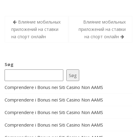
Indlægsnavigation
Влияние мобильных
Влияние мобильных
приложений на ставки
приложений на ставки
на спорт онлайн
на спорт онлайн
Søg
Søg
Comprendere i Bonus nei Siti Casino Non AAMS
Comprendere i Bonus nei Siti Casino Non AAMS
Comprendere i Bonus nei Siti Casino Non AAMS
Comprendere i Bonus nei Siti Casino Non AAMS