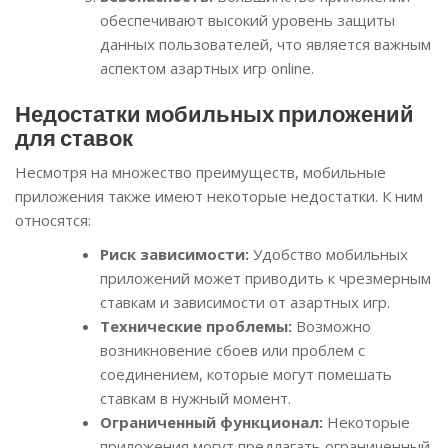
обеспечивают высокий уровень защиты
данных пользователей, что является важным
аспектом азартных игр online.
Недостатки мобильных приложений
для ставок
Несмотря на множество преимуществ, мобильные
приложения также имеют некоторые недостатки. К ним
относятся:
Риск зависимости:
Удобство мобильных
приложений может приводить к чрезмерным
ставкам и зависимости от азартных игр.
Технические проблемы:
Возможно
возникновение сбоев или проблем с
соединением, которые могут помешать
ставкам в нужный момент.
Ограниченный функционал:
Некоторые
приложения могут предлагать ограниченный