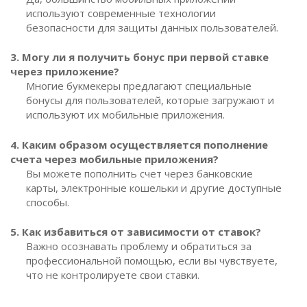
используют современные технологии
безопасности для защиты данных пользователей.
3. Могу ли я получить бонус при первой ставке
через приложение?
Многие букмекеры предлагают специальные
бонусы для пользователей, которые загружают и
используют их мобильные приложения.
4. Каким образом осуществляется пополнение
счета через мобильные приложения?
Вы можете пополнить счет через банковские
карты, электронные кошельки и другие доступные
способы.
5. Как избавиться от зависимости от ставок?
Важно осознавать проблему и обратиться за
профессиональной помощью, если вы чувствуете,
что не контролируете свои ставки.