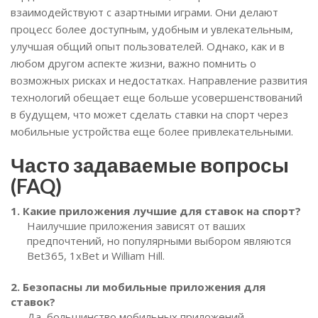
взаимодействуют с азартными играми. Они делают
процесс более доступным, удобным и увлекательным,
улучшая общий опыт пользователей. Однако, как и в
любом другом аспекте жизни, важно помнить о
возможных рисках и недостатках. Направление развития
технологий обещает еще больше усовершенствований
в будущем, что может сделать ставки на спорт через
мобильные устройства еще более привлекательными.
Часто задаваемые вопросы
(FAQ)
1. Какие приложения лучшие для ставок на спорт?
Наилучшие приложения зависят от ваших
предпочтений, но популярными выбором являются
Bet365, 1xBet и William Hill.
2. Безопасны ли мобильные приложения для
ставок?
Да, большинство мобильных приложений