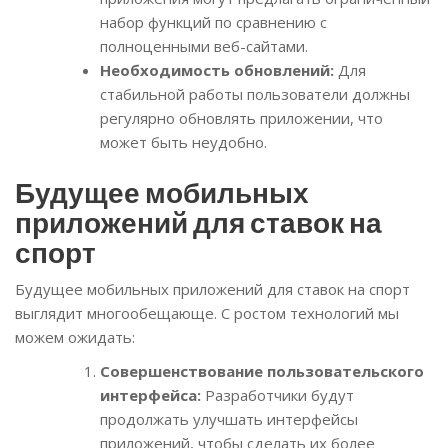
набор функций по сравнению с
полноценными веб-сайтами.
Необходимость обновлений:
Для
стабильной работы пользователи должны
регулярно обновлять приложении, что
может быть неудобно.
Будущее мобильных
приложений для ставок на
спорт
Будущее мобильных приложений для ставок на спорт
выглядит многообещающе. С ростом технологий мы
можем ожидать:
Совершенствование пользовательского
интерфейса:
Разработчики будут
продолжать улучшать интерфейсы
приложений, чтобы сделать их более