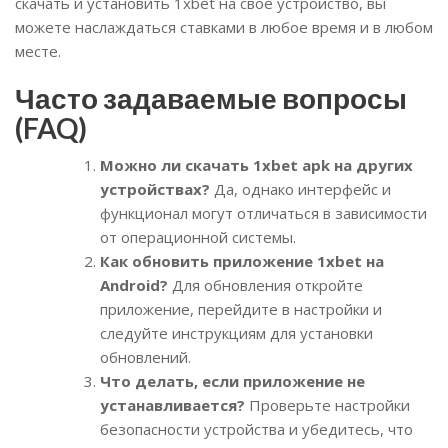
скачать и установить 1xbet на свое устройство, вы
можете наслаждаться ставками в любое время и в любом
месте.
Часто задаваемые вопросы
(FAQ)
Можно ли скачать 1xbet apk на других
устройствах?
Да, однако интерфейс и
функционал могут отличаться в зависимости
от операционной системы.
Как обновить приложение 1xbet на
Android?
Для обновления откройте
приложение, перейдите в настройки и
следуйте инструкциям для установки
обновлений.
Что делать, если приложение не
устанавливается?
Проверьте настройки
безопасности устройства и убедитесь, что