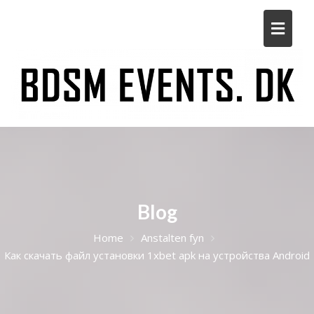
Skip
to
content
Blog
Home
Anstalten fyn
Как скачать файл установки 1xbet apk на устройства Android