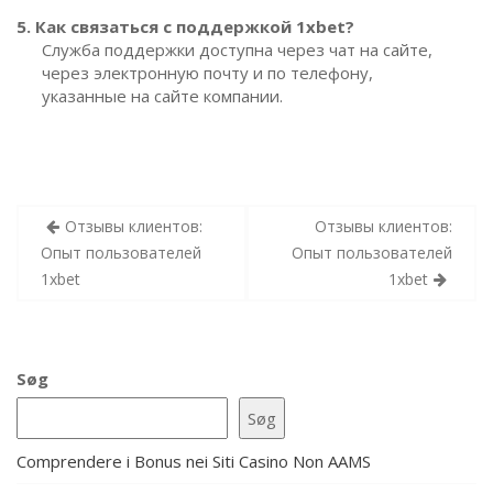
5. Как связаться с поддержкой 1xbet?
Служба поддержки доступна через чат на сайте,
через электронную почту и по телефону,
указанные на сайте компании.
Indlægsnavigation
Отзывы клиентов:
Отзывы клиентов:
Опыт пользователей
Опыт пользователей
1xbet
1xbet
Søg
Søg
Comprendere i Bonus nei Siti Casino Non AAMS