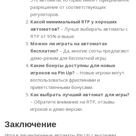
разрешение от соответствующих
регуляторов.
Какой минимальный RTP у хороших
автоматов?
– Лучше выбирать автоматы с
RTP от 95% и выше.
Можно ли играть на автоматах
бесплатно?
– Да, многие слоты предлагают
демо-режим для бесплатной игры.
Какие бонусы доступны для новых
игроков на Pin Up?
– Новые игроки могут
воспользоваться фриспинами и
приветственными бонусами.
Как выбрать лучший автомат для игры?
– Обратите внимание на RTP, отзывы
игроков и демо-версии.
Заключение
Игра в лицензионные автоматы Pin Up с высокими