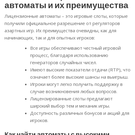
автоматы и их преимущества
Лицензионные автоматы – это игровые слоты, которые
получили официальное разрешение от регуляторов
азартных игр. Их преимущества очевидны, как для
начинающих, так и для опытных игроков:
Все игры обеспечивают честный игровой
процесс, благодаря использованию
генераторов случайных чисел.
Имеют высокие показатели отдачи (RTP), что
означает более высокие шансы на выигрыш.
Игроки могут легко получить поддержку в
случае возникновения любых вопросов.
Лицензированные слоты предлагают
широкий выбор тем и механик игры.
Доступность различных бонусов и акций для
игроков.
Как найти автоматы с высокими