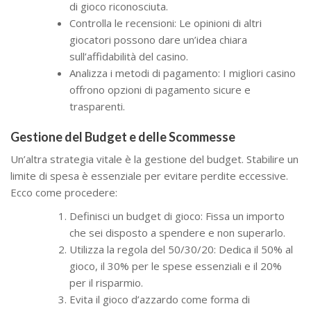
di gioco riconosciuta.
Controlla le recensioni: Le opinioni di altri
giocatori possono dare un’idea chiara
sull’affidabilità del casino.
Analizza i metodi di pagamento: I migliori casino
offrono opzioni di pagamento sicure e
trasparenti.
Gestione del Budget e delle Scommesse
Un’altra strategia vitale è la gestione del budget. Stabilire un
limite di spesa è essenziale per evitare perdite eccessive.
Ecco come procedere:
Definisci un budget di gioco: Fissa un importo
che sei disposto a spendere e non superarlo.
Utilizza la regola del 50/30/20: Dedica il 50% al
gioco, il 30% per le spese essenziali e il 20%
per il risparmio.
Evita il gioco d’azzardo come forma di