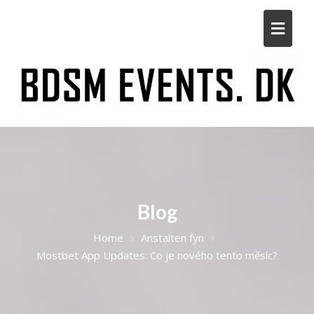
Skip
to
content
Blog
Home
Anstalten fyn
Mostbet App Updates: Co je nového tento měsíc?