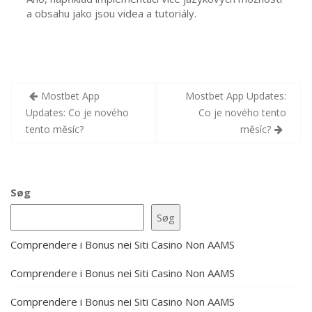
a obsahu jako jsou videa a tutoriály.
Indlægsnavigation
Mostbet App
Mostbet App Updates:
Updates: Co je nového
Co je nového tento
tento měsíc?
měsíc?
Søg
Søg
Comprendere i Bonus nei Siti Casino Non AAMS
Comprendere i Bonus nei Siti Casino Non AAMS
Comprendere i Bonus nei Siti Casino Non AAMS