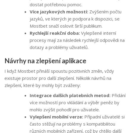
dostat potřebnou pomoc.
Více jazykových možností:
Zvýšením počtu
jazyků, ve kterých je podpora k dispozici, se
Mostbet snaží oslovit širší publikum.
Rychlejší reakční doba:
Vylepšené interní
procesy mají za následek rychlejší odpovědi na
dotazy a problémy uživatelů.
Návrhy na zlepšení aplikace
I když Mostbet přináší spoustu pozitivních změn, vždy
existuje prostor pro další zlepšení. Několik návrhů na
zlepšení, které by mohly být zváženy:
Integrace dalších platebních metod:
Přidání
více možností pro vkládání a výběr peněz by
mohlo zvýšit pohodlí pro uživatele.
Vylepšení mobilní verze:
Případní uživatelé si
často stěžují na problémy s kompatibilitou
různých mobilních zařízení, což by chtělo další