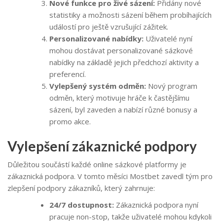
Nové funkce pro živé sázení:
Přidány nové
statistiky a možnosti sázení během probíhajících
událostí pro ještě vzrušující zážitek.
Personalizované nabídky:
Uživatelé nyní
mohou dostávat personalizované sázkové
nabídky na základě jejich předchozí aktivity a
preferencí.
Vylepšený systém odměn:
Nový program
odměn, který motivuje hráče k častějšímu
sázení, byl zaveden a nabízí různé bonusy a
promo akce.
Vylepšení zákaznické podpory
Důležitou součástí každé online sázkové platformy je
zákaznická podpora. V tomto měsíci Mostbet zavedl tým pro
zlepšení podpory zákazníků, který zahrnuje:
24/7 dostupnost:
Zákaznická podpora nyní
pracuje non-stop, takže uživatelé mohou kdykoli