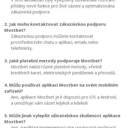
přidány nové funkce pro živé sázení a optimalizována
zákaznická podpora.
2. Jak mohu kontaktovat zákaznickou podporu
Mostbet?
Zákaznickou podporu můžete kontaktovat
prostřednictvím chatu v aplikaci, emailu nebo
telefonicky.
3. Jaké platební metody podporuje Mostbet?
Mostbet nabízí různé platební metody, včetně
kreditních karet, elektronických peněženek a převodů.
4. Můžu používat aplikaci Mostbet na svém mobilním
zařízení?
Ano, aplikace Mostbet je k dispozici pro iOS a Android,
a umožňuje vám sázet kdykoli a kdekoli.
5. Může jinak vylepšit uživatelskou zkušenost aplikace
Mostbet?
Ano, například implementací více jazykových možností