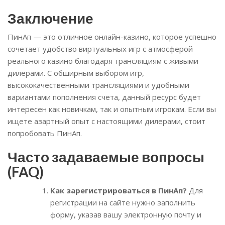
Заключение
ПинАп — это отличное онлайн-казино, которое успешно
сочетает удобство виртуальных игр с атмосферой
реального казино благодаря трансляциям с живыми
дилерами. С обширным выбором игр,
высококачественными трансляциями и удобными
вариантами пополнения счета, данный ресурс будет
интересен как новичкам, так и опытным игрокам. Если вы
ищете азартный опыт с настоящими дилерами, стоит
попробовать ПинАп.
Часто задаваемые вопросы
(FAQ)
Как зарегистрироваться в ПинАп?
Для
регистрации на сайте нужно заполнить
форму, указав вашу электронную почту и