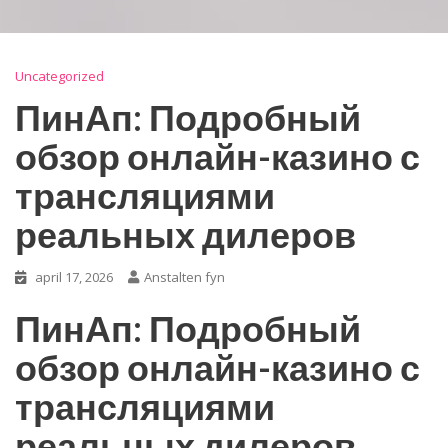
Uncategorized
ПинАп: Подробный
обзор онлайн-казино с
трансляциями
реальных дилеров
april 17, 2026
Anstalten fyn
ПинАп: Подробный
обзор онлайн-казино с
трансляциями
реальных дилеров