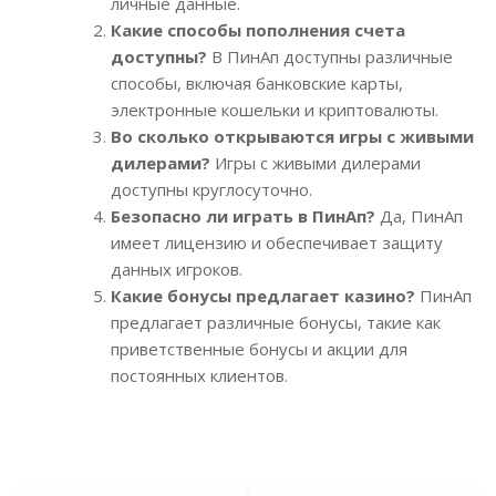
личные данные.
Какие способы пополнения счета
доступны?
В ПинАп доступны различные
способы, включая банковские карты,
электронные кошельки и криптовалюты.
Во сколько открываются игры с живыми
дилерами?
Игры с живыми дилерами
доступны круглосуточно.
Безопасно ли играть в ПинАп?
Да, ПинАп
имеет лицензию и обеспечивает защиту
данных игроков.
Какие бонусы предлагает казино?
ПинАп
предлагает различные бонусы, такие как
приветственные бонусы и акции для
постоянных клиентов.