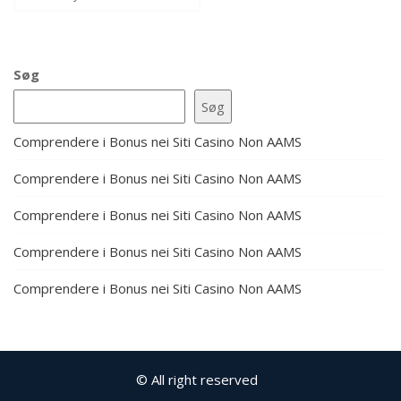
Søg
Søg
Comprendere i Bonus nei Siti Casino Non AAMS
Comprendere i Bonus nei Siti Casino Non AAMS
Comprendere i Bonus nei Siti Casino Non AAMS
Comprendere i Bonus nei Siti Casino Non AAMS
Comprendere i Bonus nei Siti Casino Non AAMS
© All right reserved