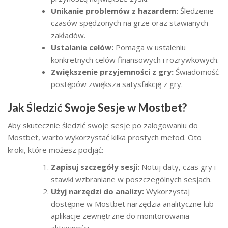
Unikanie problemów z hazardem:
Śledzenie
czasów spędzonych na grze oraz stawianych
zakładów.
Ustalanie celów:
Pomaga w ustaleniu
konkretnych celów finansowych i rozrywkowych.
Zwiększenie przyjemności z gry:
Świadomość
postępów zwiększa satysfakcję z gry.
Jak Śledzić Swoje Sesje w Mostbet?
Aby skutecznie śledzić swoje sesje po zalogowaniu do
Mostbet, warto wykorzystać kilka prostych metod. Oto
kroki, które możesz podjąć:
Zapisuj szczegóły sesji:
Notuj daty, czas gry i
stawki wzbraniane w poszczególnych sesjach.
Użyj narzędzi do analizy:
Wykorzystaj
dostępne w Mostbet narzędzia analityczne lub
aplikacje zewnętrzne do monitorowania
aktywności.