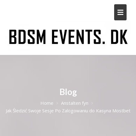
Skip
to
content
Blog
Home
Anstalten fyn
Jak Śledzić Swoje Sesje Po Zalogowaniu do Kasyna Mostbet