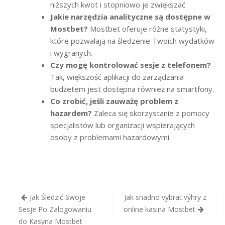
niższych kwot i stopniowo je zwiększać.
Jakie narzędzia analityczne są dostępne w
Mostbet?
Mostbet oferuje różne statystyki,
które pozwalają na śledzenie Twoich wydatków
i wygranych.
Czy mogę kontrolować sesje z telefonem?
Tak, większość aplikacji do zarządzania
budżetem jest dostępna również na smartfony.
Co zrobić, jeśli zauważę problem z
hazardem?
Zaleca się skorzystanie z pomocy
specjalistów lub organizacji wspierających
osoby z problemami hazardowymi.
Indlægsnavigation
Jak Śledzić Swoje
Jak snadno vybrat výhry z
Sesje Po Zalogowaniu
online kasina Mostbet
do Kasyna Mostbet