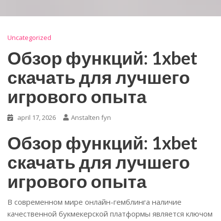
Uncategorized
Обзор функций: 1xbet
скачать для лучшего
игрового опыта
april 17, 2026
Anstalten fyn
Обзор функций: 1xbet
скачать для лучшего
игрового опыта
В современном мире онлайн-гемблинга наличие
качественной букмекерской платформы является ключом