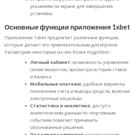
указаниям на экране для завершения
установки.
Основные функции приложения 1xbet
Приложение 1xbet предлагает различные функции,
которые делают его привлекательным для игроков.
Рассмотрим некоторые из них более подробно:
Личный кабинет:
возможность управления
своим аккаунтом, просмотра истории ставок
и баланса.
Мобильные платежи:
удобные варианты
пополнения счета и вывода средств, включая
электронные кошельки.
Статистика и аналитика:
доступ к
аналитическим данным по спортивным
событиям помогает принимать
обоснованные решения.
Поддержка клиентов:
круглосуточная