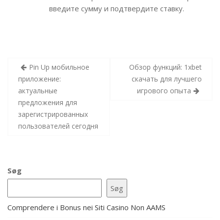
введите сумму и подтвердите ставку.
Indlægsnavigation
Pin Up мобильное
Обзор функций: 1xbet
приложение:
скачать для лучшего
актуальные
игрового опыта
предложения для
зарегистрированных
пользователей сегодня
Søg
Søg
Comprendere i Bonus nei Siti Casino Non AAMS