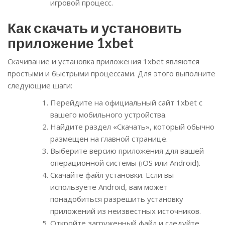
игровой процесс.
Как скачать и установить
приложение 1xbet
Скачивание и установка приложения 1xbet являются
простыми и быстрыми процессами. Для этого выполните
следующие шаги:
Перейдите на официальный сайт 1xbet с
вашего мобильного устройства.
Найдите раздел «Скачать», который обычно
размещен на главной странице.
Выберите версию приложения для вашей
операционной системы (iOS или Android).
Скачайте файл установки. Если вы
используете Android, вам может
понадобиться разрешить установку
приложений из неизвестных источников.
Откройте загруженный файл и следуйте