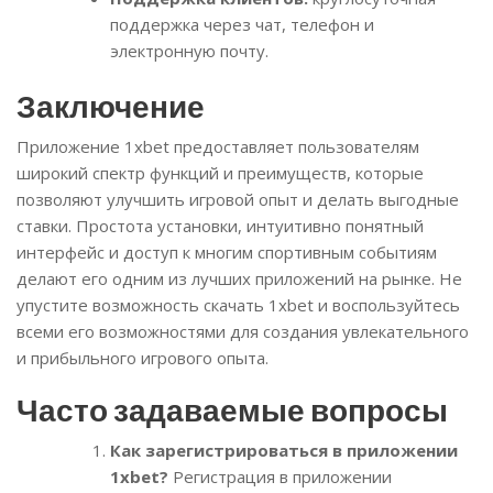
поддержка через чат, телефон и
электронную почту.
Заключение
Приложение 1xbet предоставляет пользователям
широкий спектр функций и преимуществ, которые
позволяют улучшить игровой опыт и делать выгодные
ставки. Простота установки, интуитивно понятный
интерфейс и доступ к многим спортивным событиям
делают его одним из лучших приложений на рынке. Не
упустите возможность скачать 1xbet и воспользуйтесь
всеми его возможностями для создания увлекательного
и прибыльного игрового опыта.
Часто задаваемые вопросы
Как зарегистрироваться в приложении
1xbet?
Регистрация в приложении