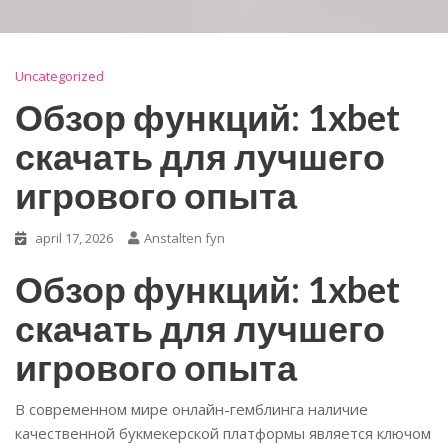
Uncategorized
Обзор функций: 1xbet
скачать для лучшего
игрового опыта
april 17, 2026
Anstalten fyn
Обзор функций: 1xbet
скачать для лучшего
игрового опыта
В современном мире онлайн-гемблинга наличие
качественной букмекерской платформы является ключом