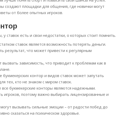
м лучше понять спорт и повысить свои шансы на успех.
ы создают площадки для общения, где новички могут
оветы от более опытных игроков.
онтор
 у ставок есть и свои недостатки, о которых стоит помнить.
татком ставок является возможность потерять деньги.
ть результат, что может привести к регулярным
 вызвать зависимость, что приводит к проблемам как в
плане.
 букмекерских контор и видов ставок может запутать
ля тех, кто не знаком с миром ставок.
 все букмекерские конторы являются надежными.
ть игроков, поэтому важно выбирать лицензированные и
 могут вызывать сильные эмоции – от радости побед до
ивно сказаться на психическом здоровье.