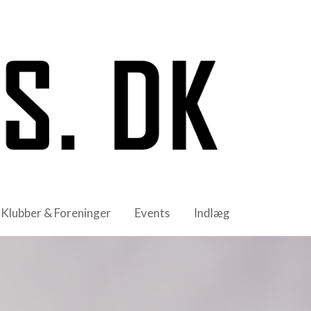
Klubber & Foreninger
Events
Indlæg