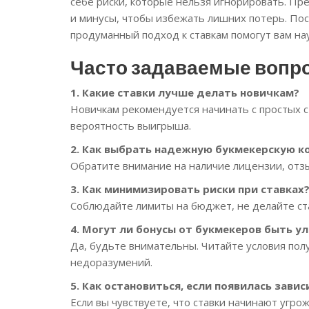
себе риски, которые нельзя игнорировать. Пре
и минусы, чтобы избежать лишних потерь. По
продуманный подход к ставкам помогут вам на
Часто задаваемые вопро
1. Какие ставки лучше делать новичкам?
Новичкам рекомендуется начинать с простых с
вероятность выигрыша.
2. Как выбрать надежную букмекерскую к
Обратите внимание на наличие лицензии, отзы
3. Как минимизировать риски при ставках
Соблюдайте лимиты на бюджет, не делайте ста
4. Могут ли бонусы от букмекеров быть у
Да, будьте внимательны. Читайте условия пол
недоразумений.
5. Как остановиться, если появилась зави
Если вы чувствуете, что ставки начинают угро