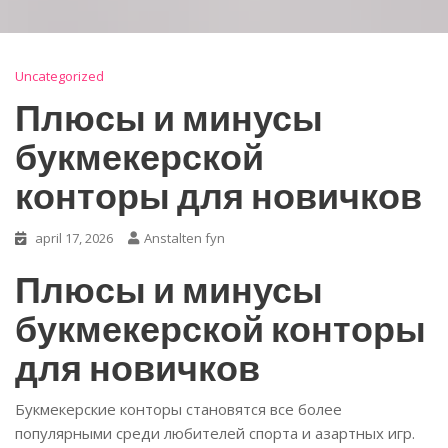
Uncategorized
Плюсы и минусы
букмекерской
конторы для новичков
april 17, 2026
Anstalten fyn
Плюсы и минусы
букмекерской конторы
для новичков
Букмекерские конторы становятся все более
популярными среди любителей спорта и азартных игр.