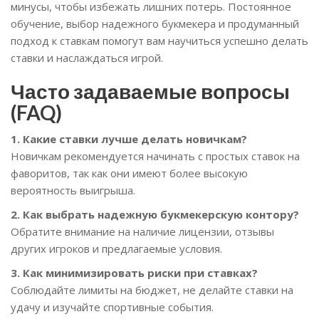
минусы, чтобы избежать лишних потерь. Постоянное
обучение, выбор надежного букмекера и продуманный
подход к ставкам помогут вам научиться успешно делать
ставки и наслаждаться игрой.
Часто задаваемые вопросы
(FAQ)
1. Какие ставки лучше делать новичкам?
Новичкам рекомендуется начинать с простых ставок на
фаворитов, так как они имеют более высокую
вероятность выигрыша.
2. Как выбрать надежную букмекерскую контору?
Обратите внимание на наличие лицензии, отзывы
других игроков и предлагаемые условия.
3. Как минимизировать риски при ставках?
Соблюдайте лимиты на бюджет, не делайте ставки на
удачу и изучайте спортивные события.