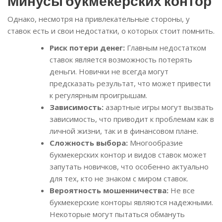
Минусы букмекерских контор
Однако, несмотря на привлекательные стороны, у
ставок есть и свои недостатки, о которых стоит помнить.
Риск потери денег:
Главным недостатком
ставок является возможность потерять
деньги. Новички не всегда могут
предсказать результат, что может привести
к регулярным проигрышам.
Зависимость:
азартные игры могут вызвать
зависимость, что приводит к проблемам как в
личной жизни, так и в финансовом плане.
Сложность выбора:
Многообразие
букмекерских контор и видов ставок может
запутать новичков, что особенно актуально
для тех, кто не знаком с миром ставок.
Вероятность мошенничества:
Не все
букмекерские конторы являются надежными.
Некоторые могут пытаться обмануть