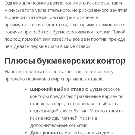
Однако для новичка важно понимать как плюсы, так и
минусы этого увлекательного, но рискованного занятия.
В данной статье мы рассмотрим основные
преимущества и недостатки, с которыми сталкиваются
новички при работе с букмекерскими конторами. Такой
подход поможет вам взвесить все за и против, прежде
чем делать первые шаги в мире ставок.
Плюсы букмекерских контор
Начнем с положительных аспектов, которые могут
привлечь новичков в мир спортивных ставок.
Широкий выбор ставок:
Букмекерские
конторы предлагают различные варианты
ставок на спорт, что позволяет выбрать
подходящий для себя тип. Можно ставить
как на исходы матчей, так и на
дополнительные события.
Доступность:
На сегодняшний день