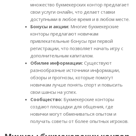
множество букмекерских контор предлагает
свои услуги онлайн, что делает ставки
доступными в любое время и в любом месте.
Бонусы и акции:
Многие букмекерские
конторы предлагают новичкам
привлекательные бонусы при первой
регистрации, что позволяет начать игру с
дополнительным капиталом.
Обилие информации:
Существуют
разнообразные источники информации,
обзоры и прогнозы, которые помогут
новичкам лучше понять спорт и повысить
свои шансы на успех.
Сообщество:
Букмекерские конторы
создают площадки для общения, где
новички могут обмениваться опытом и
получать советы от более опытных игроков.