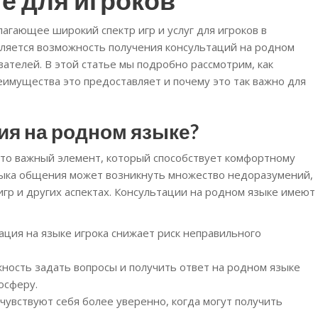
е для игроков
агающее широкий спектр игр и услуг для игроков в
вляется возможность получения консультаций на родном
ателей. В этой статье мы подробно рассмотрим, как
еимущества это предоставляет и почему это так важно для
ия на родном языке?
то важный элемент, который способствует комфортному
зыка общения может возникнуть множество недоразумений,
 игр и других аспектах. Консультации на родном языке имеют
ация на языке игрока снижает риск неправильного
жность задать вопросы и получить ответ на родном языке
осферу.
 чувствуют себя более уверенно, когда могут получить