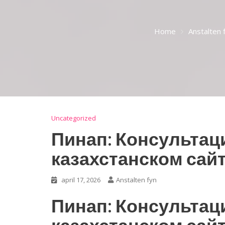
Home
Anstalten 
Uncategorized
Пинап: Консультац
казахстанском сайт
april 17, 2026
Anstalten fyn
Пинап: Консультац