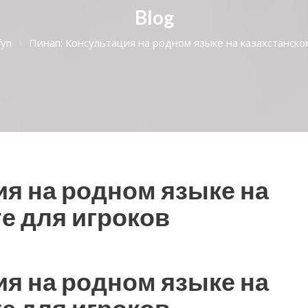
Blog
fyn
Пинап: Консультация на родном языке на казахстанско
ия на родном языке на
е для игроков
ия на родном языке на