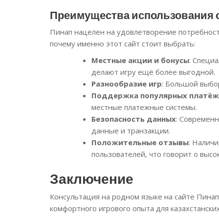
Преимущества использования с
Пинап нацелен на удовлетворение потребносте
почему именно этот сайт стоит выбрать:
Местные акции и бонусы
: Специ
делают игру ещё более выгодной.
Разнообразие игр
: Большой выбор
Поддержка популярных платёж
местные платежные системы.
Безопасность данных
: Современ
данные и транзакции.
Положительные отзывы
: Налич
пользователей, что говорит о высо
Заключение
Консультация на родном языке на сайте Пинап 
комфортного игрового опыта для казахстанск