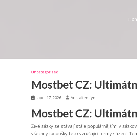
Ho
Uncategorized
Mostbet CZ: Ultimátní
april 17, 2026
Anstalten fyn
Mostbet CZ: Ultimátní
Živé sázky se stávají stále populárnějšími v sázk
všechny fanoušky této vzrušující formy sázení. T