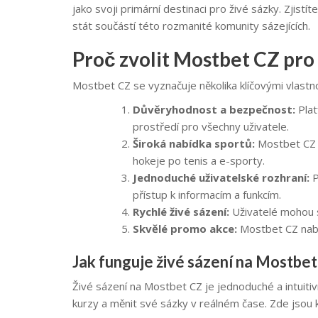
jako svoji primární destinaci pro živé sázky. Zjistít
stát součástí této rozmanité komunity sázejících.
Proč zvolit Mostbet CZ pro 
Mostbet CZ se vyznačuje několika klíčovými vlastno
Důvěryhodnost a bezpečnost:
Plat
prostředí pro všechny uživatele.
Široká nabídka sportů:
Mostbet CZ p
hokeje po tenis a e-sporty.
Jednoduché uživatelské rozhraní:
P
přístup k informacím a funkcím.
Rychlé živé sázení:
Uživatelé mohou s
Skvělé promo akce:
Mostbet CZ nabíz
Jak funguje živé sázení na Mostbe
Živé sázení na Mostbet CZ je jednoduché a intuiti
kurzy a měnit své sázky v reálném čase. Zde jsou kr