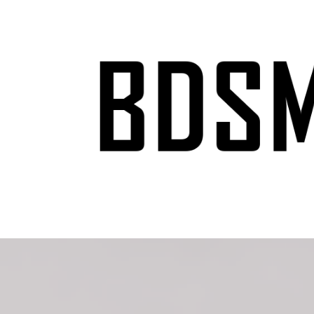
Skip
to
content