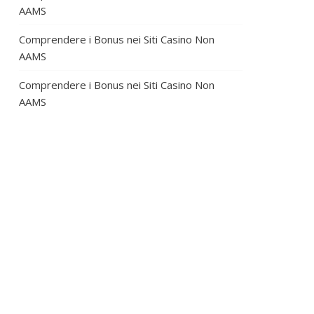
AAMS
Comprendere i Bonus nei Siti Casino Non
AAMS
Comprendere i Bonus nei Siti Casino Non
AAMS