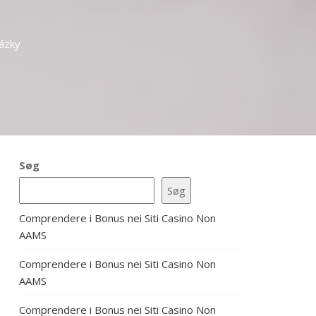
sázky
Søg
Søg
Comprendere i Bonus nei Siti Casino Non
AAMS
Comprendere i Bonus nei Siti Casino Non
AAMS
Comprendere i Bonus nei Siti Casino Non