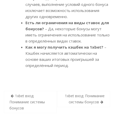
случаев, выполнение условий одного бонуса
исключает возможность использования
других одновременно.
Есть ли ограничения на виды ставок для
бонусов?
– Да, некоторые бонусы могут
иметь ограничения на использование только
в определённых видах ставок.
Как я могу получить кэшбек на 1xbet?
–
Кэшбек начисляется автоматически на
основе ваших итоговых проигрышей за
определённый период.
Indlægsnavigation
1xbet вход:
1xbet вход: Понимание
Понимание системы
системы бонусов
бонусов