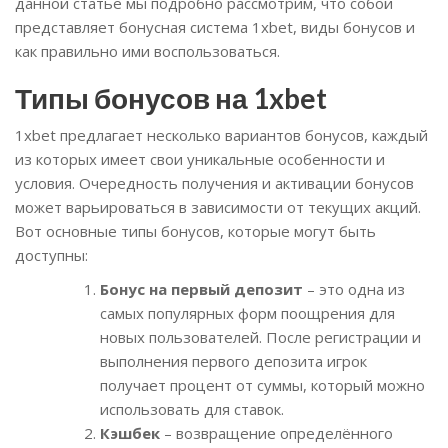
данной статье мы подробно рассмотрим, что собой
представляет бонусная система 1xbet, виды бонусов и
как правильно ими воспользоваться.
Типы бонусов на 1xbet
1xbet предлагает несколько вариантов бонусов, каждый
из которых имеет свои уникальные особенности и
условия. Очередность получения и активации бонусов
может варьироваться в зависимости от текущих акций.
Вот основные типы бонусов, которые могут быть
доступны:
Бонус на первый депозит
– это одна из
самых популярных форм поощрения для
новых пользователей. После регистрации и
выполнения первого депозита игрок
получает процент от суммы, который можно
использовать для ставок.
Кэшбек
– возвращение определённого