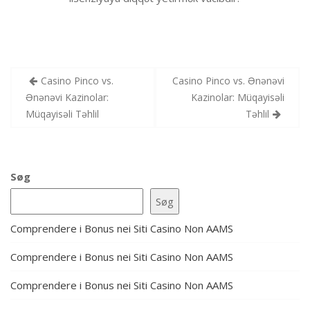
Indlægsnavigation
Casino Pinco vs.
Casino Pinco vs. Ənənəvi
Ənənəvi Kazinolar:
Kazinolar: Müqayisəli
Müqayisəli Təhlil
Təhlil
Søg
Søg
Comprendere i Bonus nei Siti Casino Non AAMS
Comprendere i Bonus nei Siti Casino Non AAMS
Comprendere i Bonus nei Siti Casino Non AAMS