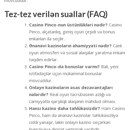
mövcuddur.
Tez-tez verilən suallar (FAQ)
Casino Pinco-nun üstünlükləri nədir?
Casino
Pinco, əlçatanlıq, geniş oyun çeşidi və bonus
imkanları ilə seçilir.
Ənənəvi kazinoların əhəmiyyəti nədir?
Canlı
oyun atmosferi və sosial əlaqələr yaratma imkanı
təqdim edirlər.
Casino Pinco-da bonuslar varmı?
Bəli, yeni
istifadəçilər üçün mükəmməl bonuslar
mövcuddur.
Onlayn kazinoların əsas dezavantajları
nələrdir?
Real oyun təcrübəsinin azlığı və
cəmiyyətlə qarşılıqlı əlaqənin məhdud olması.
Hansı kazino daha təhlükəsizdir?
Həm Casino
Pinco, həm də ənənəvi kazinolar təhlükəsizliyə
ciddi yanaşır, lakin onlayn kazino seçərkən
lisenziyaya diqqət yetirmək vacibdir.