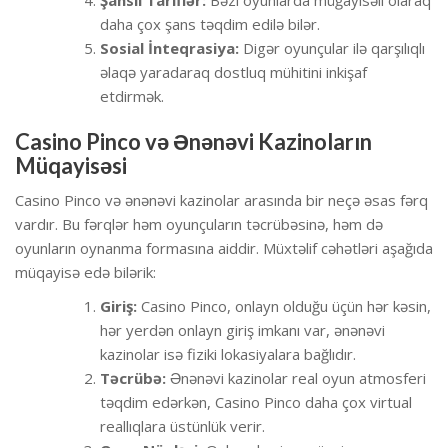
daha çox şans təqdim edilə bilər.
Sosial İnteqrasiya:
Digər oyunçular ilə qarşılıqlı
əlaqə yaradaraq dostluq mühitini inkişaf
etdirmək.
Casino Pinco və Ənənəvi Kazinoların
Müqayisəsi
Casino Pinco və ənənəvi kazinolar arasında bir neçə əsas fərq
vardır. Bu fərqlər həm oyunçuların təcrübəsinə, həm də
oyunların oynanma formasına aiddir. Müxtəlif cəhətləri aşağıda
müqayisə edə bilərik:
Giriş:
Casino Pinco, onlayn olduğu üçün hər kəsin,
hər yerdən onlayn giriş imkanı var, ənənəvi
kazinolar isə fiziki lokasiyalara bağlıdır.
Təcrübə:
Ənənəvi kazinolar real oyun atmosferi
təqdim edərkən, Casino Pinco daha çox virtual
reallıqlara üstünlük verir.