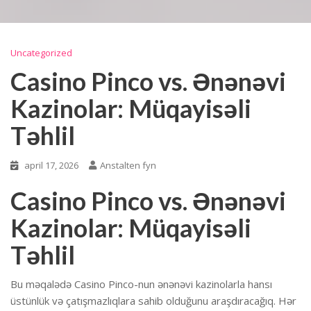
Uncategorized
Casino Pinco vs. Ənənəvi
Kazinolar: Müqayisəli
Təhlil
april 17, 2026
Anstalten fyn
Casino Pinco vs. Ənənəvi
Kazinolar: Müqayisəli
Təhlil
Bu məqalədə Casino Pinco-nun ənənəvi kazinolarla hansı
üstünlük və çatışmazlıqlara sahib olduğunu araşdıracağıq. Hər