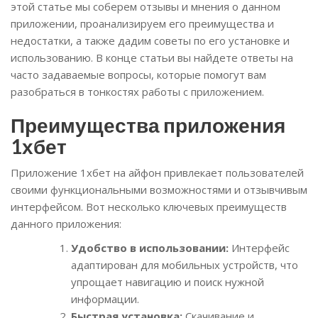
этой статье мы соберем отзывы и мнения о данном
приложении, проанализируем его преимущества и
недостатки, а также дадим советы по его установке и
использованию. В конце статьи вы найдете ответы на
часто задаваемые вопросы, которые помогут вам
разобраться в тонкостях работы с приложением.
Преимущества приложения
1хбет
Приложение 1хбет на айфон привлекает пользователей
своими функциональными возможностями и отзывчивым
интерфейсом. Вот несколько ключевых преимуществ
данного приложения:
Удобство в использовании:
Интерфейс
адаптирован для мобильных устройств, что
упрощает навигацию и поиск нужной
информации.
Быстрая установка:
Скачивание и