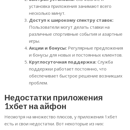
установка приложения занимают всего
несколько минут.
Доступ к широкому спектру ставок:
Пользователи могут делать ставки на
различные спортивные события и азартные
игры.
Акции и бонусы:
Регулярные предложения
и бонусы для новых и постоянных клиентов.
Круглосуточная поддержка:
Служба
поддержки работает постоянно, что
обеспечивает быстрое решение возникших
проблем.
Недостатки приложения
1хбет на айфон
Несмотря на множество плюсов, у приложения 1хбет
есть и свои недостатки. Вот некоторые из них: