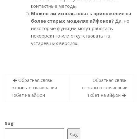
контактные методы.
Можно ли использовать приложение на
более старых моделях айфонов?
Да, но
некоторые функции могут работать
некорректно или отсутствовать на
устаревших версиях.
Indlægsnavigation
Обратная связь:
Обратная связь:
отзывы о скачивании
отзывы о скачивании
1хбет на айфон
1хбет на айфон
Søg
Søg