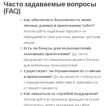
Часто задаваемые вопросы
(FAQ)
Как обеспечить безопасность моих
личных данных в приложении 1хбет?
Используйте надежные пароли и не
передавайте свои учетные данные третьим
лицам.
Есть ли бонусы для пользователей,
скачавших приложение?
Да, часто
предлагаются специальные акции и бонусы
для мобильных пользователей.
Существуют ли ограничения по ставкам
в приложении?
Да, вы можете столкнуться
с определенными лимитами в зависимости
от вашего аккаунта.
Как связаться со службой поддержки?
Используйте встроенные функции чата или
обратитесь через указанные на сайте