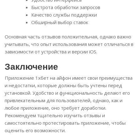
Быстрота обработки запросов
Качество службы поддержки
Обширный выбор ставок
Основная часть отзывов положительная, однако важно
учитывать, что опыт использования может отличаться в
зависимости от устройства и версии iOS.
Заключение
Приложение 1хбет на айфон имеет свои преимущества
и недостатки, которые должны быть учтены перед
установкой. Удобство и функциональность делают его
привлекательным для пользователей, однако, как и
любое приложение, оно требует доработки.
Рекомендуем тщательно изучить отзывы и
самостоятельно протестировать приложение, чтобы
оценить его возможности.