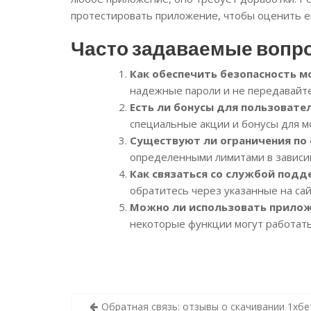
протестировать приложение, чтобы оценить е
Часто задаваемые вопро
Как обеспечить безопасность м
надежные пароли и не передавайте
Есть ли бонусы для пользовате
специальные акции и бонусы для м
Существуют ли ограничения по
определенными лимитами в зависим
Как связаться со службой под
обратитесь через указанные на са
Можно ли использовать прилож
некоторые функции могут работать
Indlægsnavigation
Обратная связь: отзывы о скачивании 1хбе