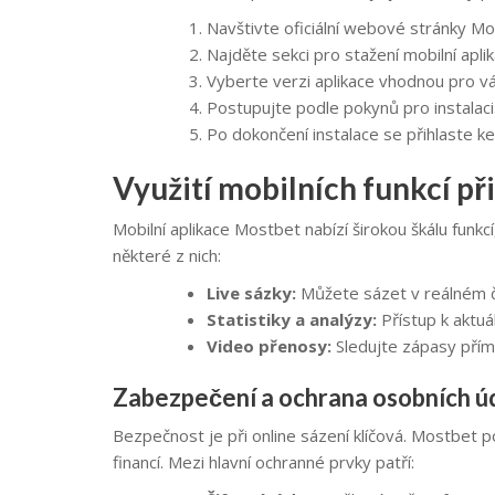
Navštivte oficiální webové stránky Mo
Najděte sekci pro stažení mobilní aplik
Vyberte verzi aplikace vhodnou pro v
Postupujte podle pokynů pro instalaci
Po dokončení instalace se přihlaste k
Využití mobilních funkcí př
Mobilní aplikace Mostbet nabízí širokou škálu funkc
některé z nich:
Live sázky:
Můžete sázet v reálném č
Statistiky a analýzy:
Přístup k aktuá
Video přenosy:
Sledujte zápasy přímo
Zabezpečení a ochrana osobních ú
Bezpečnost je při online sázení klíčová. Mostbet 
financí. Mezi hlavní ochranné prvky patří: