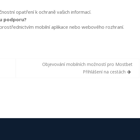
ostní opatření k ochraně vašich informací.
ou podporu?
prostřednictvím mobilní aplikace nebo webového rozhraní.
Objevování mobilních možností pro Mostbet
Přihlášení na cestách