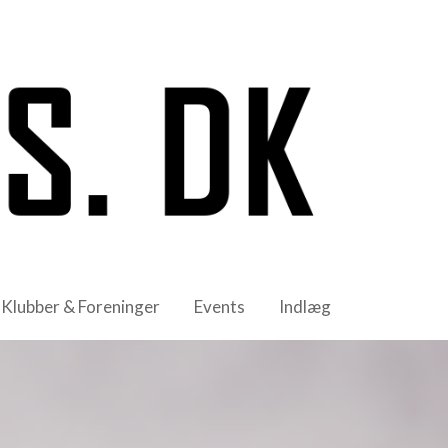
Klubber & Foreninger
Events
Indlæg