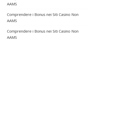
AAMS
Comprendere i Bonus nei Siti Casino Non
AAMS
Comprendere i Bonus nei Siti Casino Non
AAMS