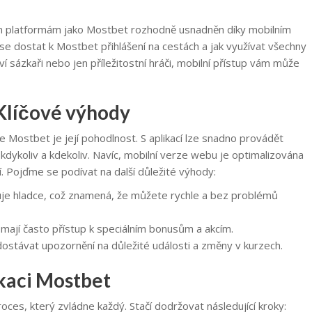
ovým platformám jako Mostbet rozhodně usnadněn díky mobilním
 se dostat k Mostbet přihlášení na cestách a jak využívat všechny
iví sázkaři nebo jen příležitostní hráči, mobilní přístup vám může
 Klíčové výhody
e Mostbet je její pohodlnost. S aplikací lze snadno provádět
kdykoliv a kdekoliv. Navíc, mobilní verze webu je optimalizována
dí. Pojďme se podívat na další důležité výhody:
uje hladce, což znamená, že můžete rychle a bez problémů
 mají často přístup k speciálním bonusům a akcím.
stávat upozornění na důležité události a změny v kurzech.
ikaci Mostbet
oces, který zvládne každý. Stačí dodržovat následující kroky: