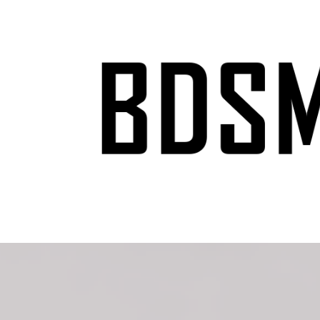
Skip
to
content