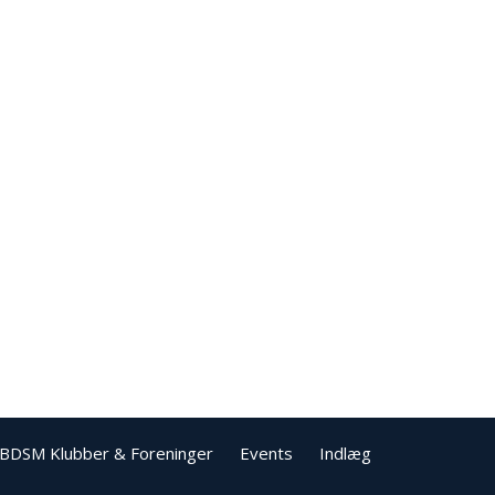
BDSM Klubber & Foreninger
Events
Indlæg