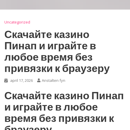
Uncategorized
Скачайте казино
Пинап и играйте в
любое время без
привязки к браузеру
april 17, 2026
Anstalten fyn
Скачайте казино Пинап
и играйте в любое
время без привязки к
браузеру