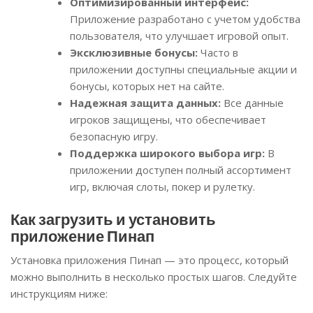
Оптимизированный интерфейс:
Приложение разработано с учетом удобства
пользователя, что улучшает игровой опыт.
Эксклюзивные бонусы:
Часто в
приложении доступны специальные акции и
бонусы, которых нет на сайте.
Надежная защита данных:
Все данные
игроков защищены, что обеспечивает
безопасную игру.
Поддержка широкого выбора игр:
В
приложении доступен полный ассортимент
игр, включая слоты, покер и рулетку.
Как загрузить и установить
приложение Пинап
Установка приложения Пинап — это процесс, который
можно выполнить в несколько простых шагов. Следуйте
инструкциям ниже: