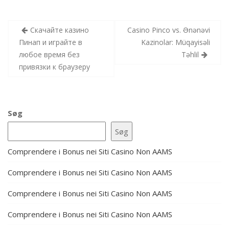
Indlægsnavigation
Скачайте казино
Casino Pinco vs. Ənənəvi
Пинап и играйте в
Kazinolar: Müqayisəli
любое время без
Təhlil
привязки к браузеру
Søg
Søg
Comprendere i Bonus nei Siti Casino Non AAMS
Comprendere i Bonus nei Siti Casino Non AAMS
Comprendere i Bonus nei Siti Casino Non AAMS
Comprendere i Bonus nei Siti Casino Non AAMS