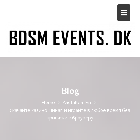
Skip
to
content
Blog
Home
Anstalten fyn
Скачайте казино Пинап и играйте в любое время без
привязки к браузеру