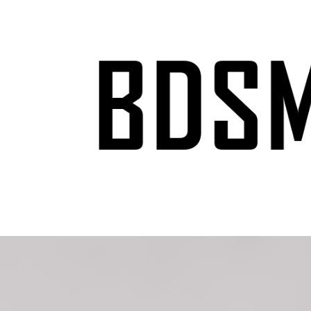
Skip
to
content