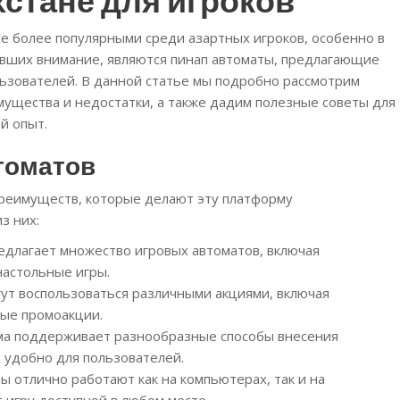
стане для игроков
се более популярными среди азартных игроков, особенно в
ивших внимание, являются пинап автоматы, предлагающие
льзователей. В данной статье мы подробно рассмотрим
мущества и недостатки, а также дадим полезные советы для
й опыт.
томатов
реимуществ, которые делают эту платформу
з них:
длагает множество игровых автоматов, включая
настольные игры.
ут воспользоваться различными акциями, включая
ные промоакции.
ма поддерживает разнообразные способы внесения
 удобно для пользователей.
ы отлично работают как на компьютерах, так и на