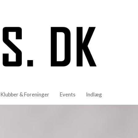
Klubber & Foreninger
Events
Indlæg