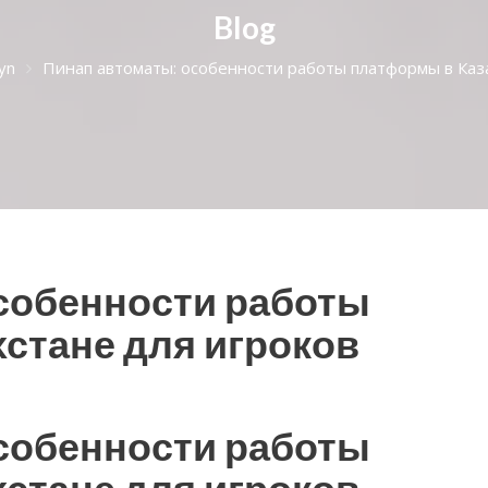
Blog
yn
Пинап автоматы: особенности работы платформы в Каза
собенности работы
стане для игроков
собенности работы