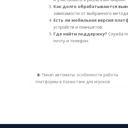
Как долго обрабатываются выв
зависимости от выбранного метода
Есть ли мобильная версия пла
устройств и планшетов.
Где найти поддержку?
Служба по
почту и телефон.
Indlægsnavigation
Пинап автоматы: особенности работы
платформы в Казахстане для игроков