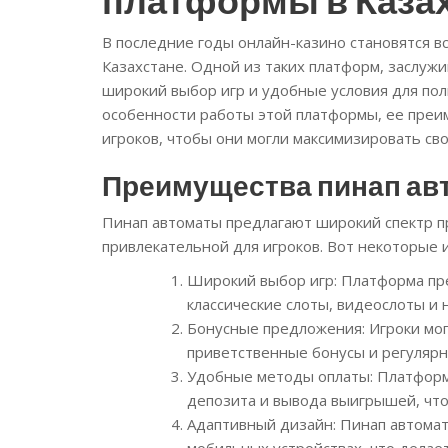
платформы в Казах
В последние годы онлайн-казино становятся в
Казахстане. Одной из таких платформ, заслуж
широкий выбор игр и удобные условия для по
особенности работы этой платформы, ее преи
игроков, чтобы они могли максимизировать сво
Преимущества пинап ав
Пинап автоматы предлагают широкий спектр п
привлекательной для игроков. Вот некоторые и
Широкий выбор игр: Платформа пре
классические слоты, видеослоты и 
Бонусные предложения: Игроки мог
приветственные бонусы и регуляр
Удобные методы оплаты: Платфор
депозита и вывода выигрышей, что
Адаптивный дизайн: Пинап автомат