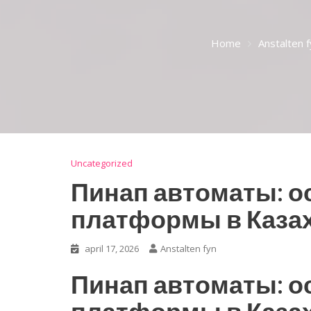
Home
Anstalten f
Uncategorized
Пинап автоматы: о
платформы в Казах
april 17, 2026
Anstalten fyn
Пинап автоматы: о