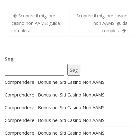
Indlægsnavigation
Scoprire il migliore
Scoprire il migliore casino
casino non AAMS: guida
non AAMS: guida
completa
completa
Søg
Søg
Comprendere i Bonus nei Siti Casino Non AAMS
Comprendere i Bonus nei Siti Casino Non AAMS
Comprendere i Bonus nei Siti Casino Non AAMS
Comprendere i Bonus nei Siti Casino Non AAMS
Comprendere i Bonus nei Siti Casino Non AAMS