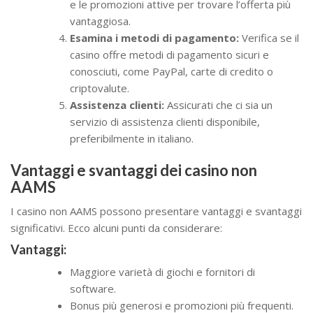
e le promozioni attive per trovare l’offerta più
vantaggiosa.
Esamina i metodi di pagamento:
Verifica se il
casino offre metodi di pagamento sicuri e
conosciuti, come PayPal, carte di credito o
criptovalute.
Assistenza clienti:
Assicurati che ci sia un
servizio di assistenza clienti disponibile,
preferibilmente in italiano.
Vantaggi e svantaggi dei casino non
AAMS
I casino non AAMS possono presentare vantaggi e svantaggi
significativi. Ecco alcuni punti da considerare:
Vantaggi:
Maggiore varietà di giochi e fornitori di
software.
Bonus più generosi e promozioni più frequenti.