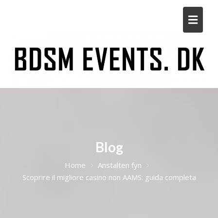
Skip
to
content
Blog
Home
Anstalten fyn
Scoprire il migliore casino non AAMS: guida completa