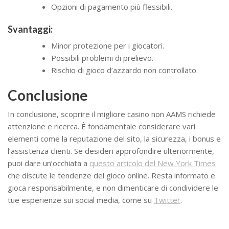
Opzioni di pagamento più flessibili.
Svantaggi:
Minor protezione per i giocatori.
Possibili problemi di prelievo.
Rischio di gioco d’azzardo non controllato.
Conclusione
In conclusione, scoprire il migliore casino non AAMS richiede
attenzione e ricerca. È fondamentale considerare vari
elementi come la reputazione del sito, la sicurezza, i bonus e
l’assistenza clienti. Se desideri approfondire ulteriormente,
puoi dare un’occhiata a
questo articolo del New York Times
che discute le tendenze del gioco online. Resta informato e
gioca responsabilmente, e non dimenticare di condividere le
tue esperienze sui social media, come su
Twitter
.