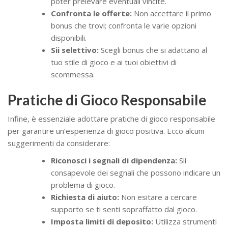
poter prelevare eventuali vincite.
Confronta le offerte:
Non accettare il primo
bonus che trovi; confronta le varie opzioni
disponibili.
Sii selettivo:
Scegli bonus che si adattano al
tuo stile di gioco e ai tuoi obiettivi di
scommessa.
Pratiche di Gioco Responsabile
Infine, è essenziale adottare pratiche di gioco responsabile
per garantire un’esperienza di gioco positiva. Ecco alcuni
suggerimenti da considerare:
Riconosci i segnali di dipendenza:
Sii
consapevole dei segnali che possono indicare un
problema di gioco.
Richiesta di aiuto:
Non esitare a cercare
supporto se ti senti sopraffatto dal gioco.
Imposta limiti di deposito:
Utilizza strumenti