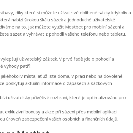
zábavy, díky které si můžete užívat své oblíbené sázky kdykoliv a
která nabízí širokou škálu sázek a jednoduché uživatelské
odíváme na to, jak můžete využít Mostbet pro mobilní sázení a
můžete sázet a vyhrávat z pohodlí vašeho telefonu nebo tabletu.
ylepšují uživatelský zážitek. V prvé řadě jde o pohodlí a
ové výhody patří:
akéhokoliv místa, ať už jste doma, v práci nebo na dovolené.
ace poskytují aktuální informace o zápasech a sázkových
zí uživatelsky přívětivé rozhraní, které je optimalizováno pro
 exkluzivní bonusy a akce při sázení přes mobilní aplikaci.
ou úroveň zabezpečení vašich osobních a finančních údajů.