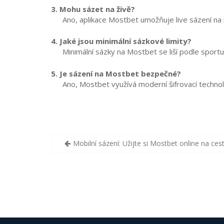
3. Mohu sázet na živě?
Ano, aplikace Mostbet umožňuje live sázení na 
4. Jaké jsou minimální sázkové limity?
Minimální sázky na Mostbet se liší podle sportu,
5. Je sázení na Mostbet bezpečné?
Ano, Mostbet využívá moderní šifrovací technol
Indlægsnavigation
Mobilní sázení: Užijte si Mostbet online na ces