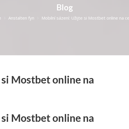
Blog
e
Anstalten fyn
Mobilní sázení: Užijte si Mostbet online na c
 si Mostbet online na
 si Mostbet online na