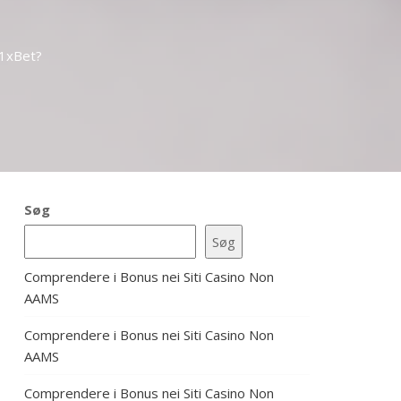
1xBet?
Søg
Søg
Comprendere i Bonus nei Siti Casino Non
AAMS
Comprendere i Bonus nei Siti Casino Non
AAMS
Comprendere i Bonus nei Siti Casino Non