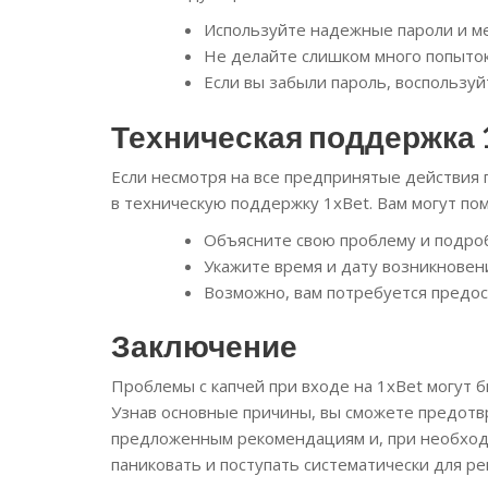
Используйте надежные пароли и м
Не делайте слишком много попыток
Если вы забыли пароль, воспользу
Техническая поддержка 
Если несмотря на все предпринятые действия 
в техническую поддержку 1xBet. Вам могут п
Объясните свою проблему и подро
Укажите время и дату возникновен
Возможно, вам потребуется предос
Заключение
Проблемы с капчей при входе на 1xBet могут 
Узнав основные причины, вы сможете предотв
предложенным рекомендациям и, при необходи
паниковать и поступать систематически для р