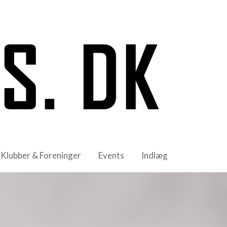
Klubber & Foreninger
Events
Indlæg