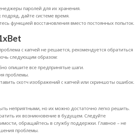
енеджеры паролей для их хранения.
 подряд, дайте системе время.
йтесь функцией восстановления вместо постоянных попыток.
1xBet
проблема с капчей не решается, рекомендуется обратиться
омочь следующим образом:
бно опишите все предпринятые шаги.
ия проблемы.
тавить скотч изображений с капчей или скриншоты ошибок.
быть неприятными, но их можно достаточно легко решить.
ратить их возникновение в будущем. Следуйте
мости, обращайтесь в службу поддержки. Главное – не
ешения проблемы.