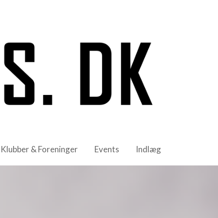
Klubber & Foreninger
Events
Indlæg