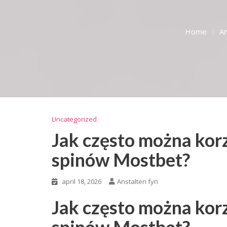
Home
An
Uncategorized
Jak często można kor
spinów Mostbet?
april 18, 2026
Anstalten fyn
Jak często można kor