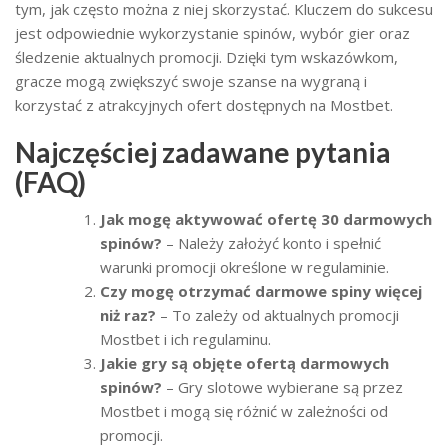
tym, jak często można z niej skorzystać. Kluczem do sukcesu
jest odpowiednie wykorzystanie spinów, wybór gier oraz
śledzenie aktualnych promocji. Dzięki tym wskazówkom,
gracze mogą zwiększyć swoje szanse na wygraną i
korzystać z atrakcyjnych ofert dostępnych na Mostbet.
Najczęściej zadawane pytania
(FAQ)
Jak mogę aktywować ofertę 30 darmowych
spinów?
– Należy założyć konto i spełnić
warunki promocji określone w regulaminie.
Czy mogę otrzymać darmowe spiny więcej
niż raz?
– To zależy od aktualnych promocji
Mostbet i ich regulaminu.
Jakie gry są objęte ofertą darmowych
spinów?
– Gry slotowe wybierane są przez
Mostbet i mogą się różnić w zależności od
promocji.