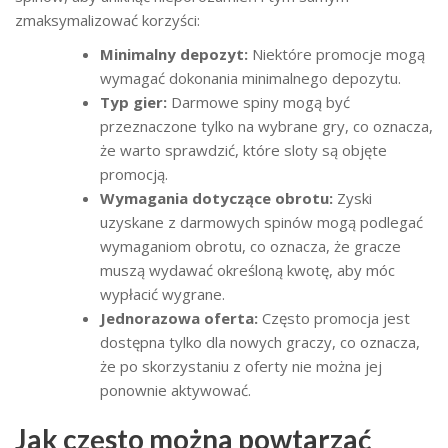
zmaksymalizować korzyści:
Minimalny depozyt:
Niektóre promocje mogą
wymagać dokonania minimalnego depozytu.
Typ gier:
Darmowe spiny mogą być
przeznaczone tylko na wybrane gry, co oznacza,
że warto sprawdzić, które sloty są objęte
promocją.
Wymagania dotyczące obrotu:
Zyski
uzyskane z darmowych spinów mogą podlegać
wymaganiom obrotu, co oznacza, że gracze
muszą wydawać określoną kwotę, aby móc
wypłacić wygrane.
Jednorazowa oferta:
Często promocja jest
dostępna tylko dla nowych graczy, co oznacza,
że po skorzystaniu z oferty nie można jej
ponownie aktywować.
Jak często można powtarzać