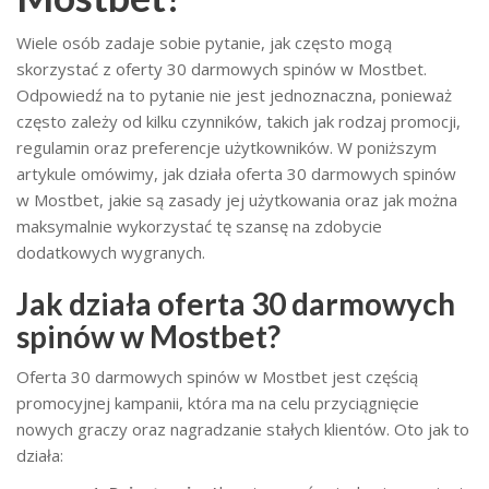
Wiele osób zadaje sobie pytanie, jak często mogą
skorzystać z oferty 30 darmowych spinów w Mostbet.
Odpowiedź na to pytanie nie jest jednoznaczna, ponieważ
często zależy od kilku czynników, takich jak rodzaj promocji,
regulamin oraz preferencje użytkowników. W poniższym
artykule omówimy, jak działa oferta 30 darmowych spinów
w Mostbet, jakie są zasady jej użytkowania oraz jak można
maksymalnie wykorzystać tę szansę na zdobycie
dodatkowych wygranych.
Jak działa oferta 30 darmowych
spinów w Mostbet?
Oferta 30 darmowych spinów w Mostbet jest częścią
promocyjnej kampanii, która ma na celu przyciągnięcie
nowych graczy oraz nagradzanie stałych klientów. Oto jak to
działa: