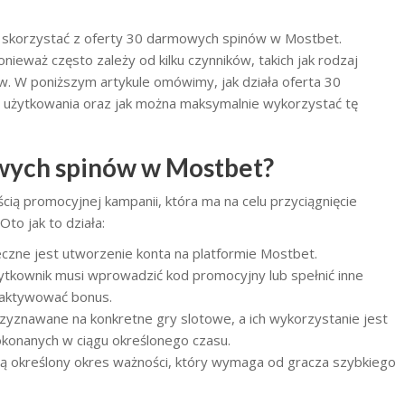
ą skorzystać z oferty 30 darmowych spinów w Mostbet.
nieważ często zależy od kilku czynników, takich jak rodzaj
w. W poniższym artykule omówimy, jak działa oferta 30
 użytkowania oraz jak można maksymalnie wykorzystać tę
owych spinów w Mostbet?
ą promocyjnej kampanii, która ma na celu przyciągnięcie
to jak to działa:
czne jest utworzenie konta na platformie Mostbet.
żytkownik musi wprowadzić kod promocyjny lub spełnić inne
y aktywować bonus.
yznawane na konkretne gry slotowe, a ich wykorzystanie jest
konanych w ciągu określonego czasu.
 określony okres ważności, który wymaga od gracza szybkiego