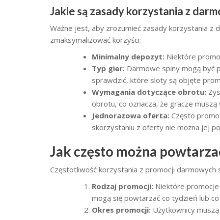
Jakie są zasady korzystania z dar
Ważne jest, aby zrozumieć zasady korzystania z
zmaksymalizować korzyści:
Minimalny depozyt:
Niektóre promo
Typ gier:
Darmowe spiny mogą być pr
sprawdzić, które sloty są objęte prom
Wymagania dotyczące obrotu:
Zys
obrotu, co oznacza, że gracze muszą
Jednorazowa oferta:
Często promocj
skorzystaniu z oferty nie można jej 
Jak często można powtarza
Częstotliwość korzystania z promocji darmowych s
Rodzaj promocji:
Niektóre promocje 
mogą się powtarzać co tydzień lub co 
Okres promocji:
Użytkownicy muszą b