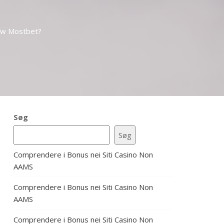
ów Mostbet?
Søg
Søg
Comprendere i Bonus nei Siti Casino Non
AAMS
Comprendere i Bonus nei Siti Casino Non
AAMS
Comprendere i Bonus nei Siti Casino Non