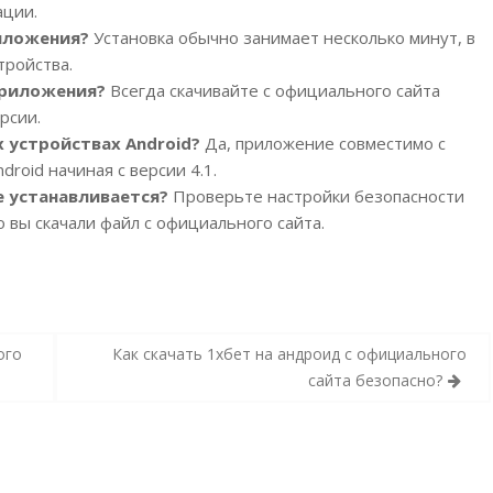
ации.
иложения?
Установка обычно занимает несколько минут, в
тройства.
приложения?
Всегда скачивайте с официального сайта
рсии.
 устройствах Android?
Да, приложение совместимо с
roid начиная с версии 4.1.
е устанавливается?
Проверьте настройки безопасности
о вы скачали файл с официального сайта.
ого
Как скачать 1хбет на андроид с официального
сайта безопасно?