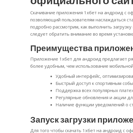
официального сайт
Скачивание приложения 1хбет на андроид с оф
позволяющий пользователям наслаждаться став
подробно рассмотрим, как выполнить загрузку 
следует обратить внимание во время установк
Преимущества приложен
Приложение 1хбет для андроид предлагает ря
более удобным, чем использование мобильной 
Удобный интерфейс, оптимизирова
Быстрый доступ к спортивным собы
Поддержка всех популярных плате
Регулярные обновления и акции дл
Наличие функции уведомлений о ст
Запуск загрузки прилож
Для того чтобы скачать 1хбет на андроид с оф