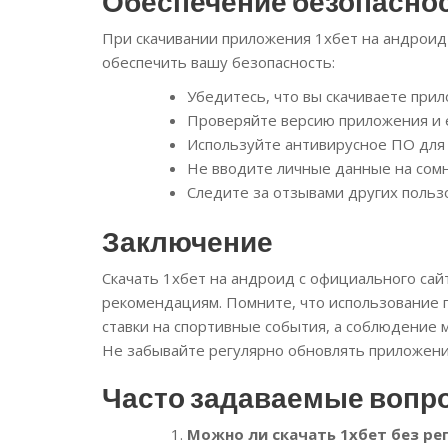
Обеспечение безопаснос
При скачивании приложения 1хбет на андроид
обеспечить вашу безопасность:
Убедитесь, что вы скачиваете прил
Проверяйте версию приложения и 
Используйте антивирусное ПО для 
Не вводите личные данные на сомн
Следите за отзывами других польз
Заключение
Скачать 1хбет на андроид с официального сай
рекомендациям. Помните, что использование 
ставки на спортивные события, а соблюдение 
Не забывайте регулярно обновлять приложени
Часто задаваемые вопро
Можно ли скачать 1хбет без ре