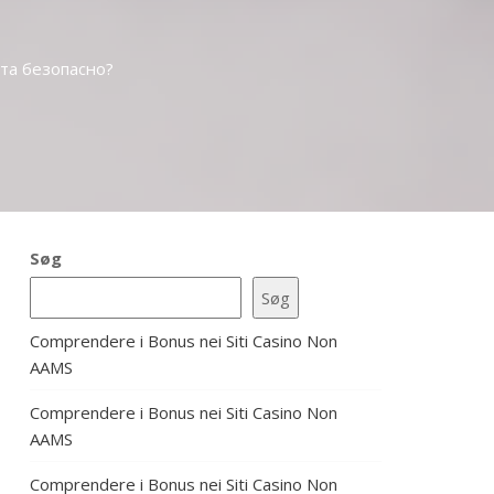
йта безопасно?
Søg
Søg
Comprendere i Bonus nei Siti Casino Non
AAMS
Comprendere i Bonus nei Siti Casino Non
AAMS
Comprendere i Bonus nei Siti Casino Non