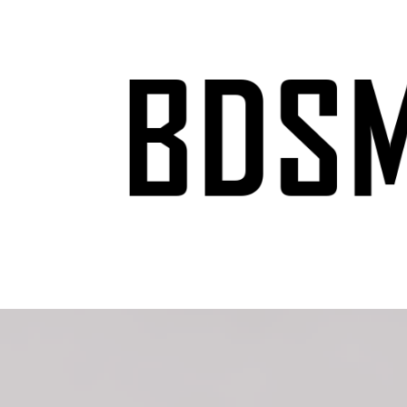
Skip
to
content