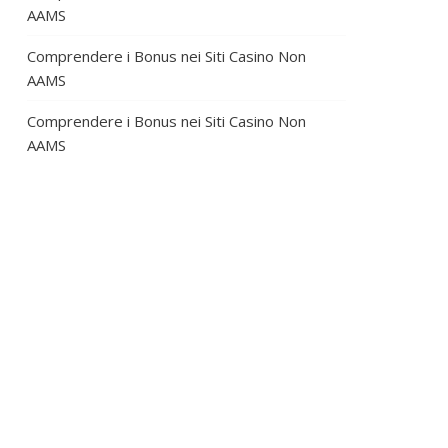
AAMS
Comprendere i Bonus nei Siti Casino Non
AAMS
Comprendere i Bonus nei Siti Casino Non
AAMS