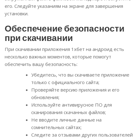
его. Следуйте указаниям на экране для завершения
установки.
Обеспечение безопасности
при скачивании
При скачивании приложения 1хбет на андроид есть
несколько важных моментов, которые помогут
обеспечить вашу безопасность:
Убедитесь, что вы скачиваете приложение
только с официального сайта;
Проверяйте версию приложения и его
обновления;
Используйте антивирусное ПО для
сканирования скачанных файлов;
Не вводите личные данные на
сомнительных сайтах;
Следите за отзывами других пользователей