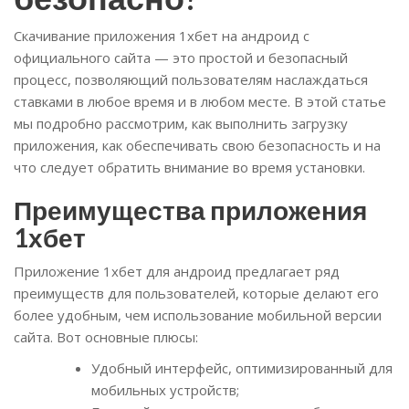
Скачивание приложения 1хбет на андроид с
официального сайта — это простой и безопасный
процесс, позволяющий пользователям наслаждаться
ставками в любое время и в любом месте. В этой статье
мы подробно рассмотрим, как выполнить загрузку
приложения, как обеспечивать свою безопасность и на
что следует обратить внимание во время установки.
Преимущества приложения
1хбет
Приложение 1хбет для андроид предлагает ряд
преимуществ для пользователей, которые делают его
более удобным, чем использование мобильной версии
сайта. Вот основные плюсы:
Удобный интерфейс, оптимизированный для
мобильных устройств;