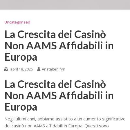
Uncategorized
La Crescita dei Casinò
Non AAMS Affidabili in
Europa
april 18, 2026
Anstalten fyn
La Crescita dei Casinò
Non AAMS Affidabili in
Europa
Negli ultimi anni, abbiamo assistito a un aumento significativo
dei casinò non AAMS affidabili in Europa. Questi sono