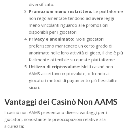
diversificato.
Promozioni meno restrittive:
Le piattaforme
non regolamentate tendono ad avere leggi
meno vincolanti riguardo alle promozioni
disponibili per i giocatori.
Privacy e anonimato:
Molti giocatori
preferiscono mantenere un certo grado di
anonimato nelle loro attività di gioco, il che è più
facilmente ottenibile su queste piattaforme.
Utilizzo di criptovalute:
Molti casinò non
AAMS accettano criptovalute, offrendo ai
giocatori metodi di pagamento più flessibili e
sicuri.
Vantaggi dei Casinò Non AAMS
I casinò non AAMS presentano diversi vantaggi per i
giocatori, nonostante le preoccupazioni relative alla
sicurezza: