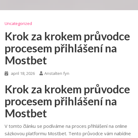
Uncategorized
Krok za krokem průvodce
procesem přihlášení na
Mostbet
april 18, 2026
Anstalten fyn
Krok za krokem průvodce
procesem přihlášení na
Mostbet
V tomto článku se podíváme na proces přihlášení na online
sázkovou platformu Mostbet. Tento průvodce vám nabídne