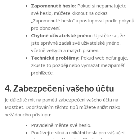
Zapomenuté heslo:
Pokud si nepamatujete
své heslo, můžete kliknout na odkaz
„Zapomenuté heslo“ a postupovat podle pokynů
pro obnovení.
Chybné uživatelské jméno:
Ujistěte se, že
jste správně zadali své uživatelské jméno,
včetně velkých a malých písmen.
Technické problémy:
Pokud web nefunguje,
zkuste to později nebo vymazat mezipaměť
prohlížeče.
4. Zabezpečení vašeho účtu
Je důležité mít na paměti zabezpečení vašeho účtu na
Mostbet. Dodržováním těchto tipů můžete snížit riziko
nežádoucího přístupu:
Pravidelně měňte své heslo.
Používejte silná a unikátní hesla pro váš účet.