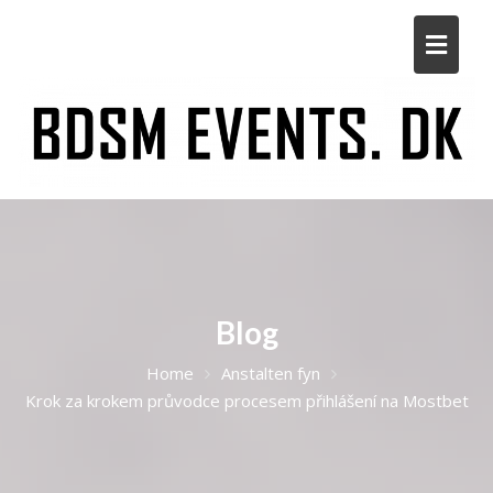
Skip
to
content
Blog
Home
Anstalten fyn
Krok za krokem průvodce procesem přihlášení na Mostbet