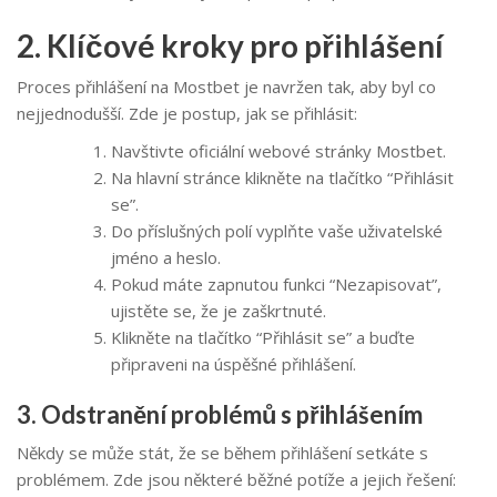
2. Klíčové kroky pro přihlášení
Proces přihlášení na Mostbet je navržen tak, aby byl co
nejjednodušší. Zde je postup, jak se přihlásit:
Navštivte oficiální webové stránky Mostbet.
Na hlavní stránce klikněte na tlačítko “Přihlásit
se”.
Do příslušných polí vyplňte vaše uživatelské
jméno a heslo.
Pokud máte zapnutou funkci “Nezapisovat”,
ujistěte se, že je zaškrtnuté.
Klikněte na tlačítko “Přihlásit se” a buďte
připraveni na úspěšné přihlášení.
3. Odstranění problémů s přihlášením
Někdy se může stát, že se během přihlášení setkáte s
problémem. Zde jsou některé běžné potíže a jejich řešení: