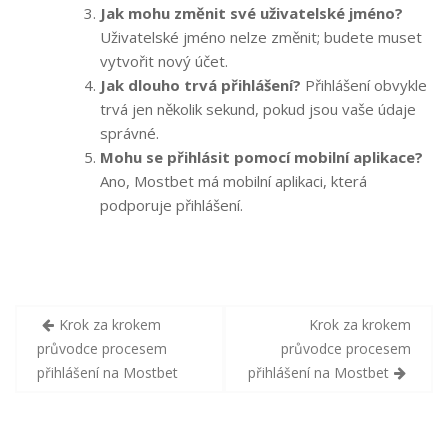
Jak mohu změnit své uživatelské jméno?
Uživatelské jméno nelze změnit; budete muset
vytvořit nový účet.
Jak dlouho trvá přihlášení?
Přihlášení obvykle
trvá jen několik sekund, pokud jsou vaše údaje
správné.
Mohu se přihlásit pomocí mobilní aplikace?
Ano, Mostbet má mobilní aplikaci, která
podporuje přihlášení.
Indlægsnavigation
Krok za krokem
Krok za krokem
průvodce procesem
průvodce procesem
přihlášení na Mostbet
přihlášení na Mostbet