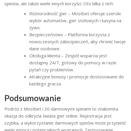
spinów, ale także wiele innych korzyści. Oto kilka z nich:
Różnorodność gier – Mostbet oferuje szeroki
wybór automatów, gier stołowych i kasyna na
żywo.
Bezpieczeństwo – Platforma korzysta z
nowoczesnych zabezpieczeń, aby chronić twoje
dane osobowe.
Obsługa klienta – Zespół wsparcia jest
dostępny 24/7, gotowy do pomocy w razie
pytań czy problemów.
Atrakcyjne bonusy i promocje dostosowane do
każdego gracza.
Podsumowanie
Podróż z Mostbet i 30 darmowymi spinami to znakomita
okazja do odkrycia świata gier online. Rejestracja jest
szybka, a wykorzystanie darmowych spinów może przynieść
wiele emocji i potencjalnych wygranych. Zastosowanie