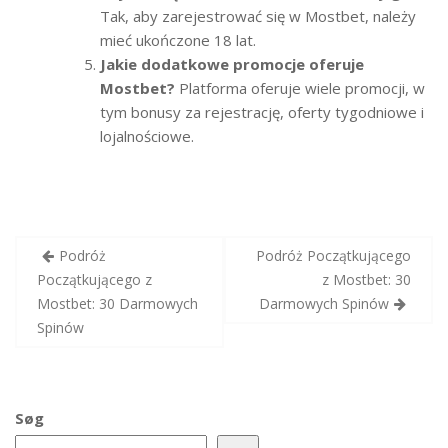
Tak, aby zarejestrować się w Mostbet, należy
mieć ukończone 18 lat.
Jakie dodatkowe promocje oferuje
Mostbet?
Platforma oferuje wiele promocji, w
tym bonusy za rejestrację, oferty tygodniowe i
lojalnościowe.
Indlægsnavigation
Podróż
Podróż Początkującego
Początkującego z
z Mostbet: 30
Mostbet: 30 Darmowych
Darmowych Spinów
Spinów
Søg