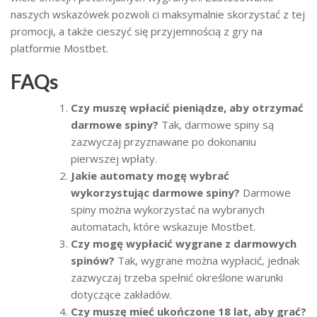
naszych wskazówek pozwoli ci maksymalnie skorzystać z tej
promocji, a także cieszyć się przyjemnością z gry na
platformie Mostbet.
FAQs
Czy muszę wpłacić pieniądze, aby otrzymać
darmowe spiny?
Tak, darmowe spiny są
zazwyczaj przyznawane po dokonaniu
pierwszej wpłaty.
Jakie automaty mogę wybrać
wykorzystując darmowe spiny?
Darmowe
spiny można wykorzystać na wybranych
automatach, które wskazuje Mostbet.
Czy mogę wypłacić wygrane z darmowych
spinów?
Tak, wygrane można wypłacić, jednak
zazwyczaj trzeba spełnić określone warunki
dotyczące zakładów.
Czy muszę mieć ukończone 18 lat, aby grać?