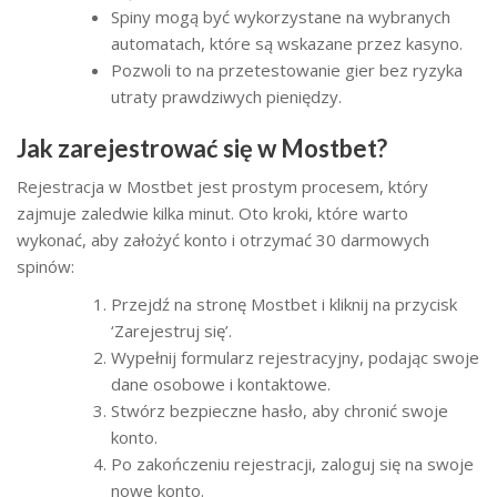
Spiny mogą być wykorzystane na wybranych
automatach, które są wskazane przez kasyno.
Pozwoli to na przetestowanie gier bez ryzyka
utraty prawdziwych pieniędzy.
Jak zarejestrować się w Mostbet?
Rejestracja w Mostbet jest prostym procesem, który
zajmuje zaledwie kilka minut. Oto kroki, które warto
wykonać, aby założyć konto i otrzymać 30 darmowych
spinów:
Przejdź na stronę Mostbet i kliknij na przycisk
‘Zarejestruj się’.
Wypełnij formularz rejestracyjny, podając swoje
dane osobowe i kontaktowe.
Stwórz bezpieczne hasło, aby chronić swoje
konto.
Po zakończeniu rejestracji, zaloguj się na swoje
nowe konto.