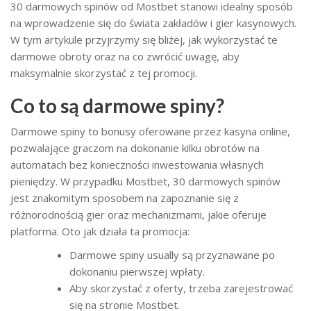
30 darmowych spinów od Mostbet stanowi idealny sposób
na wprowadzenie się do świata zakładów i gier kasynowych.
W tym artykule przyjrzymy się bliżej, jak wykorzystać te
darmowe obroty oraz na co zwrócić uwagę, aby
maksymalnie skorzystać z tej promocji.
Co to są darmowe spiny?
Darmowe spiny to bonusy oferowane przez kasyna online,
pozwalające graczom na dokonanie kilku obrotów na
automatach bez konieczności inwestowania własnych
pieniędzy. W przypadku Mostbet, 30 darmowych spinów
jest znakomitym sposobem na zapoznanie się z
różnorodnością gier oraz mechanizmami, jakie oferuje
platforma. Oto jak działa ta promocja:
Darmowe spiny usually są przyznawane po
dokonaniu pierwszej wpłaty.
Aby skorzystać z oferty, trzeba zarejestrować
się na stronie Mostbet.