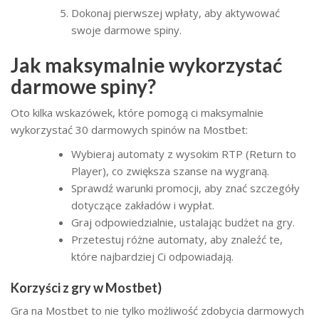
Dokonaj pierwszej wpłaty, aby aktywować
swoje darmowe spiny.
Jak maksymalnie wykorzystać
darmowe spiny?
Oto kilka wskazówek, które pomogą ci maksymalnie
wykorzystać 30 darmowych spinów na Mostbet:
Wybieraj automaty z wysokim RTP (Return to
Player), co zwiększa szanse na wygraną.
Sprawdź warunki promocji, aby znać szczegóły
dotyczące zakładów i wypłat.
Graj odpowiedzialnie, ustalając budżet na gry.
Przetestuj różne automaty, aby znaleźć te,
które najbardziej Ci odpowiadają.
Korzyści z gry w Mostbet)
Gra na Mostbet to nie tylko możliwość zdobycia darmowych