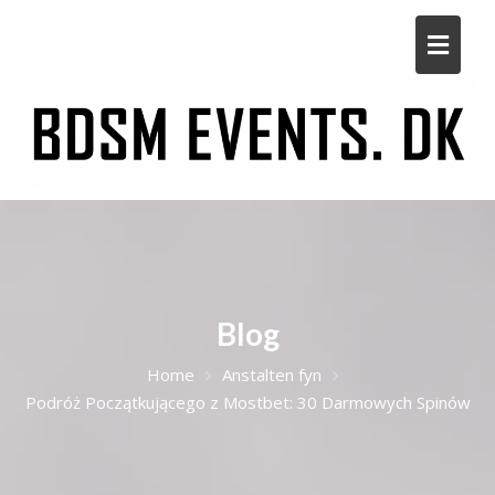
Skip
to
content
Blog
Home
Anstalten fyn
Podróż Początkującego z Mostbet: 30 Darmowych Spinów