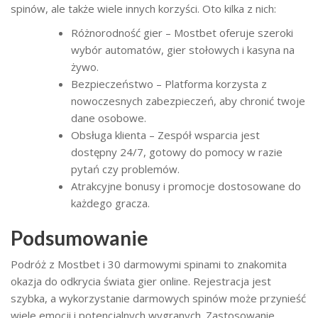
spinów, ale także wiele innych korzyści. Oto kilka z nich:
Różnorodność gier – Mostbet oferuje szeroki
wybór automatów, gier stołowych i kasyna na
żywo.
Bezpieczeństwo – Platforma korzysta z
nowoczesnych zabezpieczeń, aby chronić twoje
dane osobowe.
Obsługa klienta – Zespół wsparcia jest
dostępny 24/7, gotowy do pomocy w razie
pytań czy problemów.
Atrakcyjne bonusy i promocje dostosowane do
każdego gracza.
Podsumowanie
Podróż z Mostbet i 30 darmowymi spinami to znakomita
okazja do odkrycia świata gier online. Rejestracja jest
szybka, a wykorzystanie darmowych spinów może przynieść
wiele emocji i potencjalnych wygranych. Zastosowanie