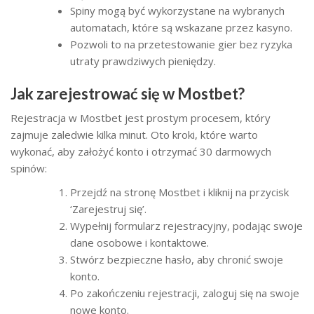
Spiny mogą być wykorzystane na wybranych
automatach, które są wskazane przez kasyno.
Pozwoli to na przetestowanie gier bez ryzyka
utraty prawdziwych pieniędzy.
Jak zarejestrować się w Mostbet?
Rejestracja w Mostbet jest prostym procesem, który
zajmuje zaledwie kilka minut. Oto kroki, które warto
wykonać, aby założyć konto i otrzymać 30 darmowych
spinów:
Przejdź na stronę Mostbet i kliknij na przycisk
‘Zarejestruj się’.
Wypełnij formularz rejestracyjny, podając swoje
dane osobowe i kontaktowe.
Stwórz bezpieczne hasło, aby chronić swoje
konto.
Po zakończeniu rejestracji, zaloguj się na swoje
nowe konto.