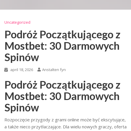
Uncategorized
Podróż Początkującego z
Mostbet: 30 Darmowych
Spinów
april 18, 2026
Anstalten fyn
Podróż Początkującego z
Mostbet: 30 Darmowych
Spinów
Rozpoczęcie przygody z grami online może być ekscytujące,
a także nieco przytłaczające. Dla wielu nowych graczy, oferta