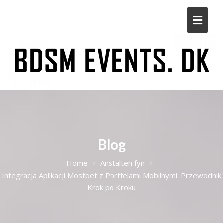
Skip
to
content
Blog
Home
Anstalten fyn
Integracja Aplikacji Mostbet z Portfelami Mobilnymi: Przewodnik
Krok po Kroku