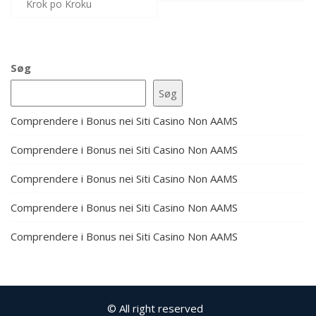
Krok po Kroku
Søg
Søg
Comprendere i Bonus nei Siti Casino Non AAMS
Comprendere i Bonus nei Siti Casino Non AAMS
Comprendere i Bonus nei Siti Casino Non AAMS
Comprendere i Bonus nei Siti Casino Non AAMS
Comprendere i Bonus nei Siti Casino Non AAMS
© All right reserved