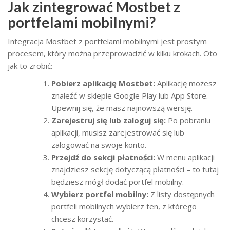
Jak zintegrować Mostbet z
portfelami mobilnymi?
Integracja Mostbet z portfelami mobilnymi jest prostym
procesem, który można przeprowadzić w kilku krokach. Oto
jak to zrobić:
Pobierz aplikację Mostbet:
Aplikację możesz
znaleźć w sklepie Google Play lub App Store.
Upewnij się, że masz najnowszą wersję.
Zarejestruj się lub zaloguj się:
Po pobraniu
aplikacji, musisz zarejestrować się lub
zalogować na swoje konto.
Przejdź do sekcji płatności:
W menu aplikacji
znajdziesz sekcję dotyczącą płatności – to tutaj
będziesz mógł dodać portfel mobilny.
Wybierz portfel mobilny:
Z listy dostępnych
portfeli mobilnych wybierz ten, z którego
chcesz korzystać.