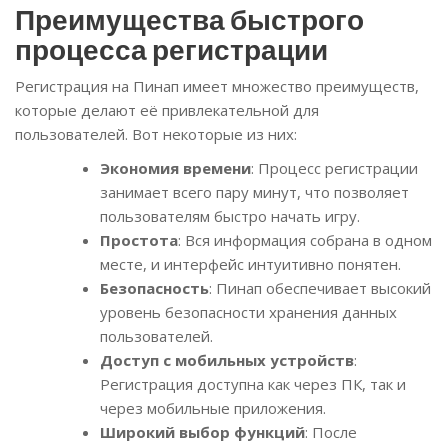
Преимущества быстрого
процесса регистрации
Регистрация на Пинап имеет множество преимуществ,
которые делают её привлекательной для
пользователей. Вот некоторые из них:
Экономия времени
: Процесс регистрации
занимает всего пару минут, что позволяет
пользователям быстро начать игру.
Простота
: Вся информация собрана в одном
месте, и интерфейс интуитивно понятен.
Безопасность
: Пинап обеспечивает высокий
уровень безопасности хранения данных
пользователей.
Доступ с мобильных устройств
:
Регистрация доступна как через ПК, так и
через мобильные приложения.
Широкий выбор функций
: После