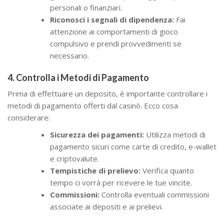
personali o finanziari.
Riconosci i segnali di dipendenza:
Fai
attenzione ai comportamenti di gioco
compulsivo e prendi provvedimenti se
necessario.
4. Controlla i Metodi di Pagamento
Prima di effettuare un deposito, è importante controllare i
metodi di pagamento offerti dal casinò. Ecco cosa
considerare:
Sicurezza dei pagamenti:
Utilizza metodi di
pagamento sicuri come carte di credito, e-wallet
e criptovalute.
Tempistiche di prelievo:
Verifica quanto
tempo ci vorrà per ricevere le tue vincite.
Commissioni:
Controlla eventuali commissioni
associate ai depositi e ai prelievi.