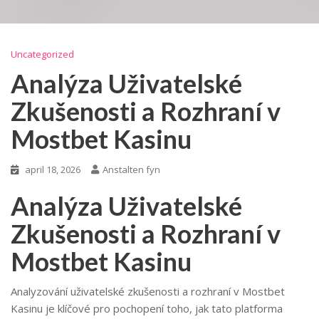
Uncategorized
Analýza Uživatelské
Zkušenosti a Rozhraní v
Mostbet Kasinu
april 18, 2026
Anstalten fyn
Analýza Uživatelské
Zkušenosti a Rozhraní v
Mostbet Kasinu
Analyzování uživatelské zkušenosti a rozhraní v Mostbet
Kasinu je klíčové pro pochopení toho, jak tato platforma