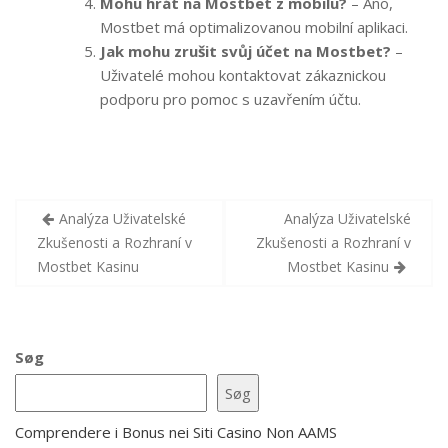
Mohu hrát na Mostbet z mobilu?
– Ano,
Mostbet má optimalizovanou mobilní aplikaci.
Jak mohu zrušit svůj účet na Mostbet?
–
Uživatelé mohou kontaktovat zákaznickou
podporu pro pomoc s uzavřením účtu.
Indlægsnavigation
Analýza Uživatelské
Analýza Uživatelské
Zkušenosti a Rozhraní v
Zkušenosti a Rozhraní v
Mostbet Kasinu
Mostbet Kasinu
Søg
Søg
Comprendere i Bonus nei Siti Casino Non AAMS