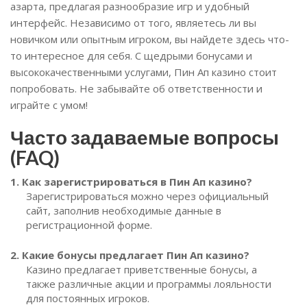
азарта, предлагая разнообразие игр и удобный
интерфейс. Независимо от того, являетесь ли вы
новичком или опытным игроком, вы найдете здесь что-
то интересное для себя. С щедрыми бонусами и
высококачественными услугами, Пин Ап казино стоит
попробовать. Не забывайте об ответственности и
играйте с умом!
Часто задаваемые вопросы
(FAQ)
1. Как зарегистрироваться в Пин Ап казино?
Зарегистрироваться можно через официальный
сайт, заполнив необходимые данные в
регистрационной форме.
2. Какие бонусы предлагает Пин Ап казино?
Казино предлагает приветственные бонусы, а
также различные акции и программы лояльности
для постоянных игроков.