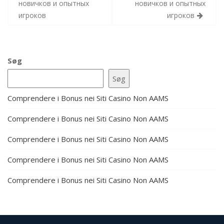
новичков и опытных
новичков и опытных
игроков
игроков
Søg
Søg
Comprendere i Bonus nei Siti Casino Non AAMS
Comprendere i Bonus nei Siti Casino Non AAMS
Comprendere i Bonus nei Siti Casino Non AAMS
Comprendere i Bonus nei Siti Casino Non AAMS
Comprendere i Bonus nei Siti Casino Non AAMS