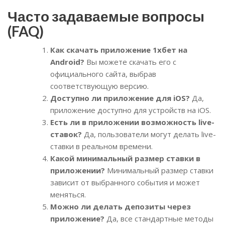
Часто задаваемые вопросы
(FAQ)
Как скачать приложение 1хбет на
Android?
Вы можете скачать его с
официального сайта, выбрав
соответствующую версию.
Доступно ли приложение для iOS?
Да,
приложение доступно для устройств на iOS.
Есть ли в приложении возможность live-
ставок?
Да, пользователи могут делать live-
ставки в реальном времени.
Какой минимальный размер ставки в
приложении?
Минимальный размер ставки
зависит от выбранного события и может
меняться.
Можно ли делать депозиты через
приложение?
Да, все стандартные методы