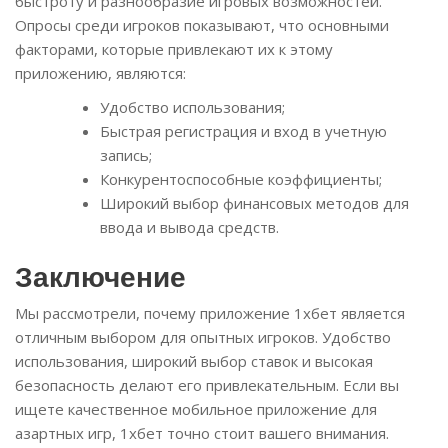
быстроту и разнообразие игровых возможностей.
Опросы среди игроков показывают, что основными
факторами, которые привлекают их к этому
приложению, являются:
Удобство использования;
Быстрая регистрация и вход в учетную
запись;
Конкурентоспособные коэффициенты;
Широкий выбор финансовых методов для
ввода и вывода средств.
Заключение
Мы рассмотрели, почему приложение 1хбет является
отличным выбором для опытных игроков. Удобство
использования, широкий выбор ставок и высокая
безопасность делают его привлекательным. Если вы
ищете качественное мобильное приложение для
азартных игр, 1хбет точно стоит вашего внимания.