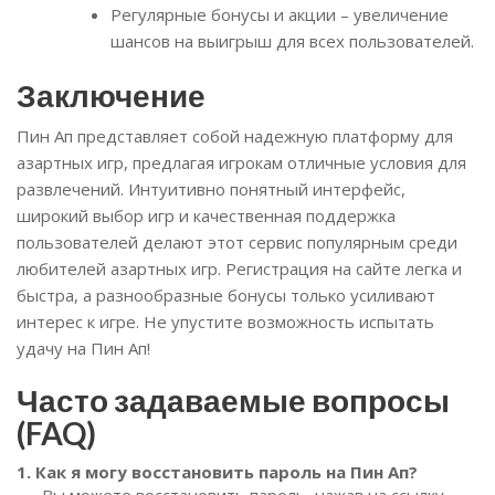
Регулярные бонусы и акции – увеличение
шансов на выигрыш для всех пользователей.
Заключение
Пин Ап представляет собой надежную платформу для
азартных игр, предлагая игрокам отличные условия для
развлечений. Интуитивно понятный интерфейс,
широкий выбор игр и качественная поддержка
пользователей делают этот сервис популярным среди
любителей азартных игр. Регистрация на сайте легка и
быстра, а разнообразные бонусы только усиливают
интерес к игре. Не упустите возможность испытать
удачу на Пин Ап!
Часто задаваемые вопросы
(FAQ)
1. Как я могу восстановить пароль на Пин Ап?