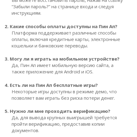
Вы можете восстановить пароль, нажав на ссылку
“Забыли пароль?” на странице входа и следуя
инструкциям.
2. Какие способы оплаты доступны на Пин Ап?
Платформа поддерживает различные способы
оплаты, включая кредитные карты, электронные
кошельки и банковские переводы.
3. Могу ли я играть на мобильном устройстве?
Да, Пин Ап имеет мобильную версию сайта, а
также приложение для Android и iOS.
4. Есть ли на Пин Ап бесплатные игры?
Некоторые игры доступны в режиме демо, что
позволяет вам играть без риска потери денег.
5. Нужно ли мне проходить верификацию?
Да, для вывода крупных выигрышей требуется
пройти верификацию, предоставив копии
документов.