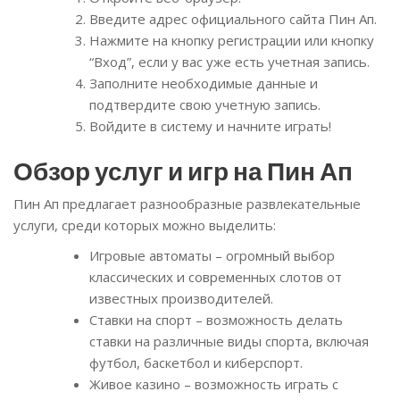
Введите адрес официального сайта Пин Ап.
Нажмите на кнопку регистрации или кнопку
“Вход”, если у вас уже есть учетная запись.
Заполните необходимые данные и
подтвердите свою учетную запись.
Войдите в систему и начните играть!
Обзор услуг и игр на Пин Ап
Пин Ап предлагает разнообразные развлекательные
услуги, среди которых можно выделить:
Игровые автоматы – огромный выбор
классических и современных слотов от
известных производителей.
Ставки на спорт – возможность делать
ставки на различные виды спорта, включая
футбол, баскетбол и киберспорт.
Живое казино – возможность играть с