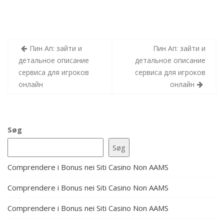
Indlægsnavigation
Пин Ап: зайти и
Пин Ап: зайти и
детальное описание
детальное описание
сервиса для игроков
сервиса для игроков
онлайн
онлайн
Søg
Søg
Comprendere i Bonus nei Siti Casino Non AAMS
Comprendere i Bonus nei Siti Casino Non AAMS
Comprendere i Bonus nei Siti Casino Non AAMS