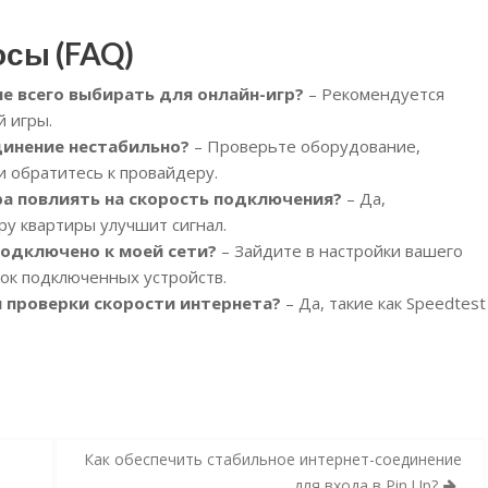
сы (FAQ)
е всего выбирать для онлайн-игр?
– Рекомендуется
 игры.
динение нестабильно?
– Проверьте оборудование,
и обратитесь к провайдеру.
а повлиять на скорость подключения?
– Да,
у квартиры улучшит сигнал.
подключено к моей сети?
– Зайдите в настройки вашего
сок подключенных устройств.
я проверки скорости интернета?
– Да, такие как Speedtest
Как обеспечить стабильное интернет-соединение
для входа в Pin Up?