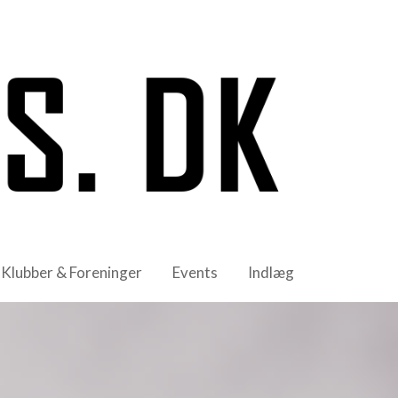
Klubber & Foreninger
Events
Indlæg