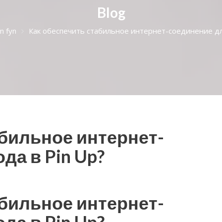
Blog
n fyn
Как обеспечить стабильное интернет-соединение для
абильное интернет-
да в Pin Up?
абильное интернет-