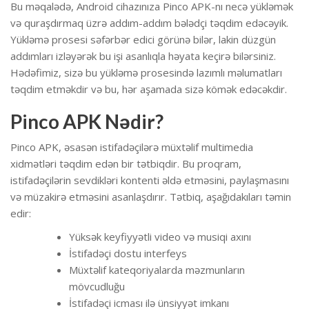
Bu məqalədə, Android cihazınıza Pinco APK-nı necə yükləmək
və quraşdırmaq üzrə addım-addım bələdçi təqdim edəcəyik.
Yükləmə prosesi səfərbər edici görünə bilər, lakin düzgün
addımları izləyərək bu işi asanlıqla həyata keçirə bilərsiniz.
Hədəfimiz, sizə bu yükləmə prosesində lazımlı məlumatları
təqdim etməkdir və bu, hər aşamada sizə kömək edəcəkdir.
Pinco APK Nədir?
Pinco APK, əsasən istifadəçilərə müxtəlif multimedia
xidmətləri təqdim edən bir tətbiqdir. Bu proqram,
istifadəçilərin sevdikləri kontenti əldə etməsini, paylaşmasını
və müzakirə etməsini asanlaşdırır. Tətbiq, aşağıdakıları təmin
edir:
Yüksək keyfiyyətli video və musiqi axını
İstifadəçi dostu interfeys
Müxtəlif kateqoriyalarda məzmunların
mövcudluğu
İstifadəçi icması ilə ünsiyyət imkanı