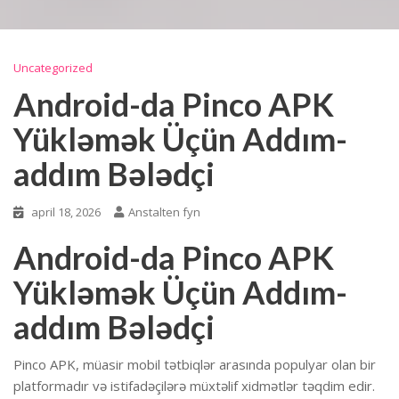
Uncategorized
Android-da Pinco APK
Yükləmək Üçün Addım-
addım Bələdçi
april 18, 2026
Anstalten fyn
Android-da Pinco APK
Yükləmək Üçün Addım-
addım Bələdçi
Pinco APK, müasir mobil tətbiqlər arasında populyar olan bir
platformadır və istifadəçilərə müxtəlif xidmətlər təqdim edir.