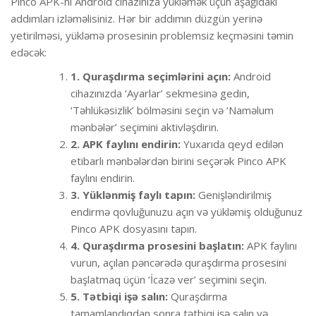
Pinco APK-nı Android cihazınıza yükləmək üçün aşağıdakı
addımları izləməlisiniz. Hər bir addımın düzgün yerinə
yetirilməsi, yükləmə prosesinin problemsiz keçməsini təmin
edəcək:
1. Quraşdırma seçimlərini açın:
Android
cihazınızda ‘Ayarlar’ sekmesinə gedin,
‘Təhlükəsizlik’ bölməsini seçin və ‘Naməlum
mənbələr’ seçimini aktivləşdirin.
2. APK faylını endirin:
Yuxarıda qeyd edilən
etibarlı mənbələrdən birini seçərək Pinco APK
faylını endirin.
3. Yüklənmiş faylı tapın:
Genişləndirilmiş
endirmə qovluğunuzu açın və yükləmiş olduğunuz
Pinco APK dosyasını tapın.
4. Quraşdırma prosesini başlatın:
APK faylını
vurun, açılan pəncərədə quraşdırma prosesini
başlatmaq üçün ‘İcazə ver’ seçimini seçin.
5. Tətbiqi işə salın:
Quraşdırma
tamamlandıqdan sonra tətbiqi işə salın və