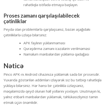
rahatlıqla istifadə etməyə başlayın.
Proses zamanı qarşılaşılabilecek
çətinliklər
Peyda olan problemlərlə qarşılaşsanız, bəzən aşağıdakı
çətinliklərlə üzləşə bilərsiniz:
APK faylının yüklənməməsi
Quraşdırma zamanı icazələrin verilməməsi
Naməlum mənbələrdən yükləmə qadağası
Nəticə
Pinco APK-nı Android cihazınıza yükləmək sadə bir prosesdir.
Yuxarıda göstərilən addımları izləyərək siz bu tətbiqi rahatlıqla
yükləyə bilərsiniz. Hər hansı bir çətinliklə üzləşsəniz,
məqaləmizdə qeyd olunan həll yollarını yoxlayın. Unutmayın ki,
yalnız etibarlı mənbələrdən yükləmək, təhlükəsizliyinizi təmin
etmək üçün önəmlidir.