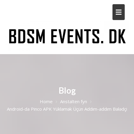
Skip
to
content
Blog
Home
Anstalten fyn
Android-da Pinco APK Yükləmək Üçün Addım-addım Bələdçi