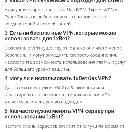
2. Какой VPN лучше всего подходит для 1xBet?
Наилучшие варианты — это NordVPN, ExpressVPN и
CyberGhost, но выбор зависит от ваших личных
предпочтений и потребностей.
3. Есть ли бесплатные VPN, которые можно
использовать для 1xBet?
Бесплатные VPN существуют, однако они часто менее
безопасны и могут замедлять скорость соединения.
Рассмотрите возможность использования платных услуг
для большего уровня защиты.
4. Могу ли я использовать 1xBet без VPN?
Да, но если вам нужно обойти блокировки или
гарантировать анонимность, использование VPN
является рекомендуемым подходом.
5. Как часто нужно менять VPN-сервер при
использовании 1xBet?
Частота смены серверов зависит от ситуации. Время от