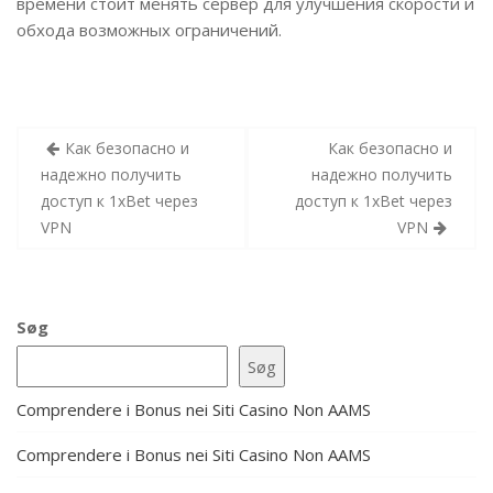
времени стоит менять сервер для улучшения скорости и
обхода возможных ограничений.
Indlægsnavigation
Как безопасно и
Как безопасно и
надежно получить
надежно получить
доступ к 1xBet через
доступ к 1xBet через
VPN
VPN
Søg
Søg
Comprendere i Bonus nei Siti Casino Non AAMS
Comprendere i Bonus nei Siti Casino Non AAMS