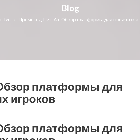
Blog
n fyn
Промокод Пин Ап: Обзор платформы для новичков и
 Обзор платформы для
х игроков
 Обзор платформы для