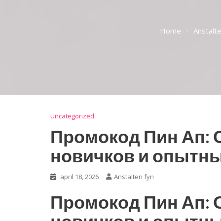
Home
Anstalte
Uncategorized
Промокод Пин Ап:
новичков и опытны
april 18, 2026
Anstalten fyn
Промокод Пин Ап: