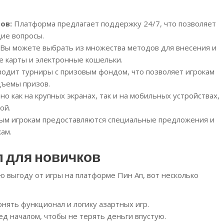
ов:
Платформа предлагает поддержку 24/7, что позволяет
ие вопросы.
Вы можете выбрать из множества методов для внесения и
е карты и электронные кошельки.
одит турниры с призовым фондом, что позволяет игрокам
дъемы призов.
о как на крупных экранах, так и на мобильных устройствах,
ой.
м игрокам предоставляются специальные предложения и
ам.
п для новичков
ю выгоду от игры на платформе Пин Ап, вот несколько
онять функционал и логику азартных игр.
д началом, чтобы не терять деньги впустую.