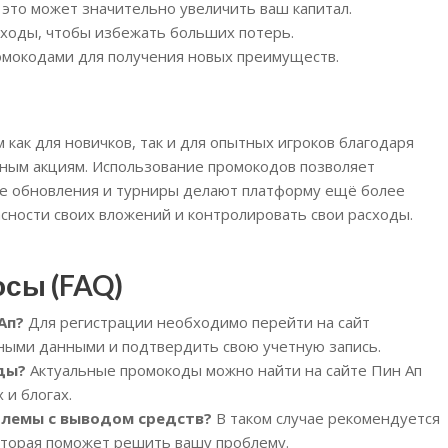
 это может значительно увеличить ваш капитал.
сходы, чтобы избежать больших потерь.
омокодами для получения новых преимуществ.
как для новичков, так и для опытных игроков благодаря
ным акциям. Использование промокодов позволяет
ые обновления и турниры делают платформу ещё более
сности своих вложений и контролировать свои расходы.
сы (FAQ)
Ап?
Для регистрации необходимо перейти на сайт
ными данными и подтвердить свою учетную запись.
ды?
Актуальные промокоды можно найти на сайте Пин Ап
 и блогах.
блемы с выводом средств?
В таком случае рекомендуется
оторая поможет решить вашу проблему.