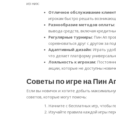
из них:
Отличное обслуживание клиент
игрокам быстро решать возникающ
Разнообразие методов оплаты:
вывода средств, включая кредитны
Регулярные турниры:
Пин Ап пров
соревноваться друг с другом за по
Адаптивный дизайн:
Играть удобн
что делает платформу универсальн
Лояльность к игрокам:
Постоянны
акции, которые не доступны новичк
Советы по игре на Пин А
Если вы новичок и хотите добыть максимальну
советов, которые могут помочь:
Начните с бесплатных игр, чтобы п
Изучайте правила каждой игры пере