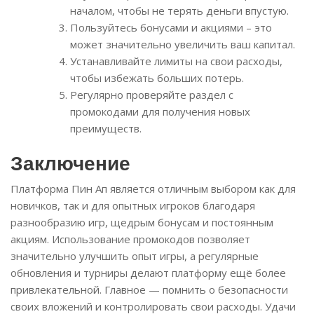
началом, чтобы не терять деньги впустую.
Пользуйтесь бонусами и акциями – это
может значительно увеличить ваш капитал.
Устанавливайте лимиты на свои расходы,
чтобы избежать больших потерь.
Регулярно проверяйте раздел с
промокодами для получения новых
преимуществ.
Заключение
Платформа Пин Ап является отличным выбором как для
новичков, так и для опытных игроков благодаря
разнообразию игр, щедрым бонусам и постоянным
акциям. Использование промокодов позволяет
значительно улучшить опыт игры, а регулярные
обновления и турниры делают платформу ещё более
привлекательной. Главное — помнить о безопасности
своих вложений и контролировать свои расходы. Удачи