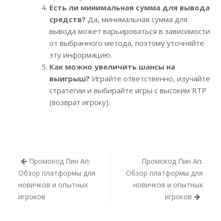
Есть ли минимальная сумма для вывода
средств?
Да, минимальная сумма для
вывода может варьироваться в зависимости
от выбранного метода, поэтому уточняйте
эту информацию.
Как можно увеличить шансы на
выигрыш?
Играйте ответственно, изучайте
стратегии и выбирайте игры с высоким RTP
(возврат игроку).
Indlægsnavigation
Промокод Пин Ап:
Промокод Пин Ап:
Обзор платформы для
Обзор платформы для
новичков и опытных
новичков и опытных
игроков
игроков