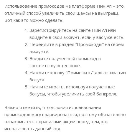
Использование промокодов на платформе Пин Ап – это
отличный способ увеличить свои шансы на выигрыш.
Вот как это можно сделать:
Зарегистрируйтесь на сайте Пин Ап или
войдите в свой аккаунт, если у вас уже есть.
Перейдите в раздел “Промокоды” на своем
аккаунте.
Введите полученный промокод в
соответствующее поле.
Нажмите кнопку “Применить” для активации
бонуса.
Начните играть, используя полученные
бонусы, чтобы увеличить свой банкролл.
Важно отметить, что условия использования
промокодов могут варьироваться, поэтому обязательно
ознакомьтесь с правилами акции перед тем, как
использовать данный код.