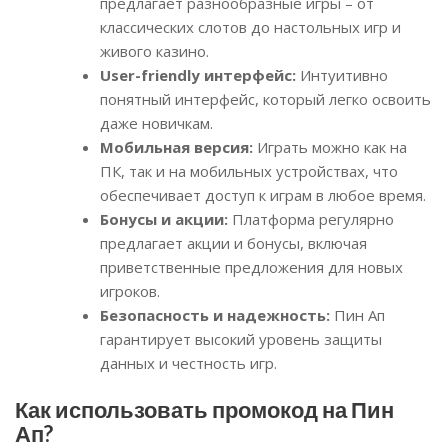
предлагает разнообразные игры – от
классических слотов до настольных игр и
живого казино.
User-friendly интерфейс:
Интуитивно
понятный интерфейс, который легко освоить
даже новичкам.
Мобильная версия:
Играть можно как на
ПК, так и на мобильных устройствах, что
обеспечивает доступ к играм в любое время.
Бонусы и акции:
Платформа регулярно
предлагает акции и бонусы, включая
приветственные предложения для новых
игроков.
Безопасность и надежность:
Пин Ап
гарантирует высокий уровень защиты
данных и честность игр.
Как использовать промокод на Пин
Ап?