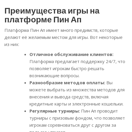
Преимущества игры на
платформе Пин Ап
Платформа Пин Ап имеет много предимств, которые
делают её желаемым местом для игры. Вот некоторые
из них:
Отличное обслуживание клиентов:
Платформа предлагает поддержку 24/7, что
позволяет игрокам быстро решать
возникающие вопросы.
Разнообразие методов оплаты:
Вы
можете выбрать из множества методов для
внесения и вывода средств, включая
кредитные карты и электронные кошельки.
Регулярные турниры:
Пин Ап проводит
турниры с призовым фондом, что позволяет
игрокам соревноваться друг с другом за