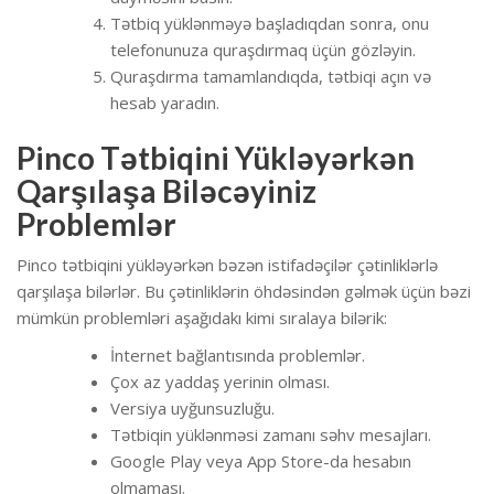
Tətbiq yüklənməyə başladıqdan sonra, onu
telefonunuza quraşdırmaq üçün gözləyin.
Quraşdırma tamamlandıqda, tətbiqi açın və
hesab yaradın.
Pinco Tətbiqini Yükləyərkən
Qarşılaşa Biləcəyiniz
Problemlər
Pinco tətbiqini yükləyərkən bəzən istifadəçilər çətinliklərlə
qarşılaşa bilərlər. Bu çətinliklərin öhdəsindən gəlmək üçün bəzi
mümkün problemləri aşağıdakı kimi sıralaya bilərik:
İnternet bağlantısında problemlər.
Çox az yaddaş yerinin olması.
Versiya uyğunsuzluğu.
Tətbiqin yüklənməsi zamanı səhv mesajları.
Google Play veya App Store-da hesabın
olmaması.