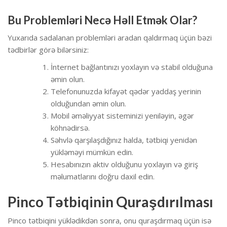
Bu Problemləri Necə Həll Etmək Olar?
Yuxarıda sadalanan problemləri aradan qaldırmaq üçün bəzi
tədbirlər görə bilərsiniz:
İnternet bağlantınızı yoxlayın və stabil olduğuna
əmin olun.
Telefonunuzda kifayət qədər yaddaş yerinin
olduğundan əmin olun.
Mobil əməliyyat sisteminizi yeniləyin, əgər
köhnədirsə.
Səhvlə qarşılaşdığınız halda, tətbiqi yenidən
yükləməyi mümkün edin.
Hesabınızın aktiv olduğunu yoxlayın və giriş
məlumatlarını doğru daxil edin.
Pinco Tətbiqinin Quraşdırılması
Pinco tətbiqini yüklədikdən sonra, onu quraşdırmaq üçün isə