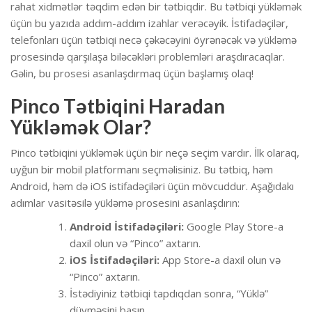
rahat xidmətlər təqdim edən bir tətbiqdir. Bu tətbiqi yükləmək
üçün bu yazıda addım-addım izahlar verəcəyik. İstifadəçilər,
telefonları üçün tətbiqi necə çəkəcəyini öyrənəcək və yükləmə
prosesində qarşılaşa biləcəkləri problemləri araşdıracaqlar.
Gəlin, bu prosesi asanlaşdırmaq üçün başlamış olaq!
Pinco Tətbiqini Haradan
Yükləmək Olar?
Pinco tətbiqini yükləmək üçün bir neçə seçim vardır. İlk olaraq,
uyğun bir mobil platformanı seçməlisiniz. Bu tətbiq, həm
Android, həm də iOS istifadəçiləri üçün mövcuddur. Aşağıdakı
adımlar vasitəsilə yükləmə prosesini asanlaşdırın:
Android İstifadəçiləri:
Google Play Store-a
daxil olun və “Pinco” axtarın.
iOS İstifadəçiləri:
App Store-a daxil olun və
“Pinco” axtarın.
İstədiyiniz tətbiqi tapdıqdan sonra, “Yüklə”
düyməsini basın.