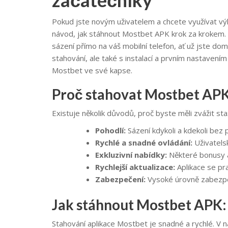
začátečníky
Pokud jste novým uživatelem a chcete využívat v
návod, jak stáhnout Mostbet APK krok za krokem. 
sázení přímo na váš mobilní telefon, ať už jste 
stahování, ale také s instalací a prvním nastavení
Mostbet ve své kapse.
Proč stahovat Mostbet AP
Existuje několik důvodů, proč byste měli zvážit sta
Pohodlí:
Sázení kdykoli a kdekoli bez 
Rychlé a snadné ovládání:
Uživatelsk
Exkluzivní nabídky:
Některé bonusy a
Rychlejší aktualizace:
Aplikace se pra
Zabezpečení:
Vysoké úrovně zabezpeč
Jak stáhnout Mostbet APK:
Stahování aplikace Mostbet je snadné a rychlé. V 