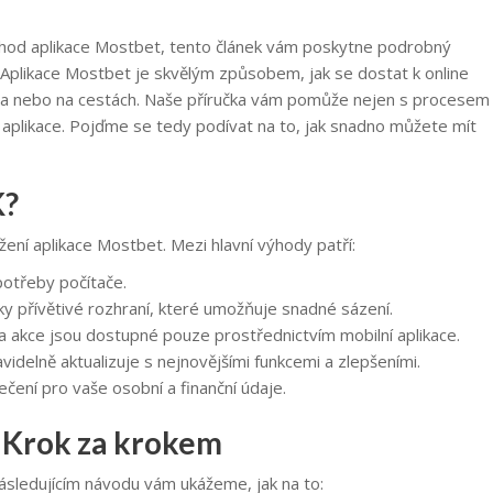
ýhod aplikace Mostbet, tento článek vám poskytne podrobný
Aplikace Mostbet je skvělým způsobem, jak se dostat k online
doma nebo na cestách. Naše příručka vám pomůže nejen s procesem
m aplikace. Pojďme se tedy podívat na to, jak snadno můžete mít
K?
žení aplikace Mostbet. Mezi hlavní výhody patří:
potřeby počítače.
y přívětivé rozhraní, které umožňuje snadné sázení.
 akce jsou dostupné pouze prostřednictvím mobilní aplikace.
videlně aktualizuje s nejnovějšími funkcemi a zlepšeními.
ení pro vaše osobní a finanční údaje.
 Krok za krokem
následujícím návodu vám ukážeme, jak na to: