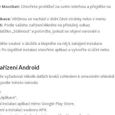
y Mostbet:
Otevřete prohlížeč na svém telefonu a přejděte na
ikace:
Většinou se nachází v dolní části stránky nebo v menu.
S:
Podle vašeho zařízení klikněte na příslušný odkaz.
lačítko „Stáhnout“ a potvrďte, pokud se objeví varování o
ěte soubor v úložišti a klepněte na něj k zahájení instalace.
:
Po úspěšné instalaci otevřete aplikaci a vytvořte si účet nebo
ařízení Android
ůže vyžadovat několik dalších kroků vzhledem k omezením ohledně
e podle tohoto návodu:
.
Aplikace“.
instalaci aplikací mimo Google Play Store.
ní a instalaci souboru APK.