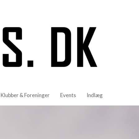
Klubber & Foreninger
Events
Indlæg