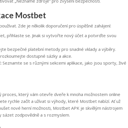
tivovat „Neznámé zdroje“ pro zvýšení bezpečnosti.
ikace Mostbet
t používat. Zde je několik doporučení pro úspěšné zahájení:
t, přihlaste se. Jinak si vytvořte nový účet a potvrďte svou
jte bezpečné platební metody pro snadné vklady a výběry.
rozkoumejte dostupné sázky a akce.
:
Seznamte se s různými sekcemi aplikace, jako jsou sporty, živé
chý proces, který vám otevře dveře k mnoha možnostem online
rychle začít a užívat si výhody, které Mostbet nabízí. Ať už
koušet nové herní možnosti, Mostbet APK je skvělým nástrojem
dy sázet zodpovědně a s rozmyslem.