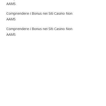
AAMS
Comprendere i Bonus nei Siti Casino Non
AAMS
Comprendere i Bonus nei Siti Casino Non
AAMS