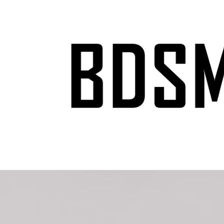
Skip
to
content