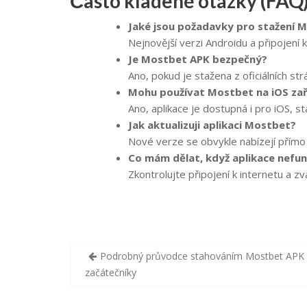
Často kladené otázky (FAQ
Jaké jsou požadavky pro stažení 
Nejnovější verzi Androidu a připojení k
Je Mostbet APK bezpečný?
Ano, pokud je stažena z oficiálních st
Mohu používat Mostbet na iOS zař
Ano, aplikace je dostupná i pro iOS, st
Jak aktualizuji aplikaci Mostbet?
Nové verze se obvykle nabízejí přímo
Co mám dělat, když aplikace nefu
Zkontrolujte připojení k internetu a zva
Indlægsnavigation
Podrobný průvodce stahováním Mostbet APK 
začátečníky