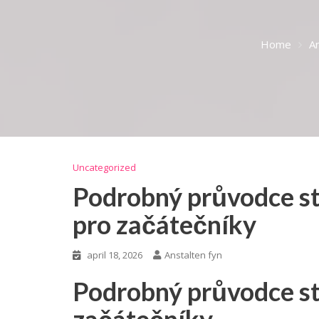
Home
An
Uncategorized
Podrobný průvodce s
pro začátečníky
april 18, 2026
Anstalten fyn
Podrobný průvodce s